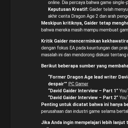
online. Dia percaya bahwa game single-p
Keputusan Kreatif:
Gaider telah menyua
akhir cerita Dragon Age 2 dan arah pe
Meskipun kritiknya, Gaider tetap meng
bahwa mereka masih mampu membuat game 
Kritik Gaider mencerminkan kekhawatira
dengan fokus EA pada keuntungan dan prakt
masalah ini dan mendorong diskusi tentan
Berikut beberapa sumber yang membahas 
“Former Dragon Age lead writer David
despair'”
PC Gamer
“David Gaider Interview – Part 1”
YouT
“David Gaider Interview – Part 2”
YouT
Penting untuk dicatat bahwa ini hanya b
perusahaan dan industri game selama berta
Jika Anda ingin mempelajari lebih lanj