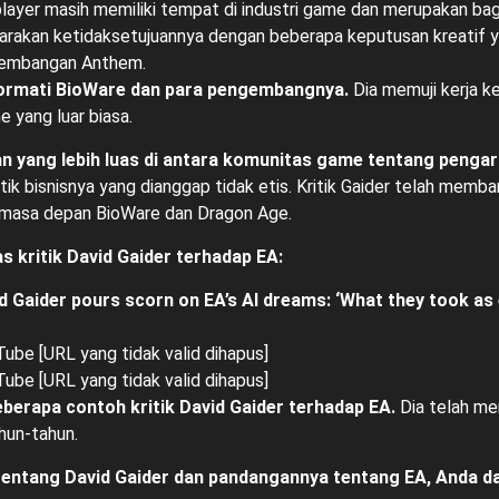
layer masih memiliki tempat di industri game dan merupakan bagi
rakan ketidaksetujuannya dengan beberapa keputusan kreatif ya
ngembangan Anthem.
hormati BioWare dan para pengembangnya.
Dia memuji kerja k
yang luar biasa.
n yang lebih luas di antara komunitas game tentang pengaru
ik bisnisnya yang dianggap tidak etis. Kritik Gaider telah mem
g masa depan BioWare dan Dragon Age.
kritik David Gaider terhadap EA:
 Gaider pours scorn on EA’s AI dreams: ‘What they took as e
ube [URL yang tidak valid dihapus]
ube [URL yang tidak valid dihapus]
eberapa contoh kritik David Gaider terhadap EA.
Dia telah me
hun-tahun.
ut tentang David Gaider dan pandangannya tentang EA, Anda