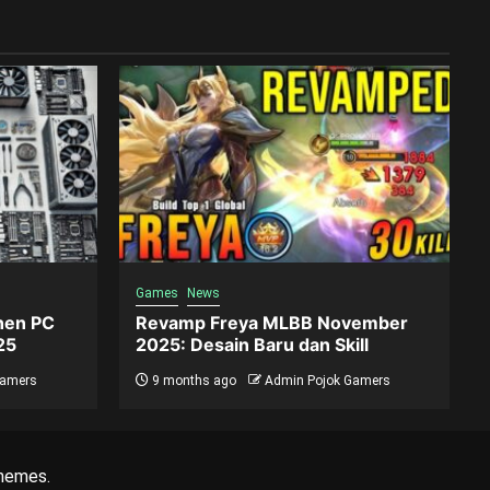
Games
News
nen PC
Revamp Freya MLBB November
25
2025: Desain Baru dan Skill
Gamers
9 months ago
Admin Pojok Gamers
hemes.