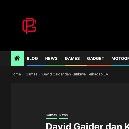
Skip
to
content
BLOG
NEWS
GAMES
GADGET
MOTOG
Home
Games
David Gaider dan Kritiknya Terhadap EA
Games
News
David Gaider dan 