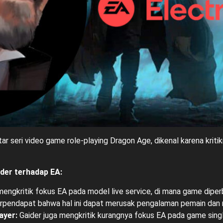
tar seri video game role-playing Dragon Age, dikenal karena kriti
ider terhadap EA:
engkritik fokus EA pada model live service, di mana game diper
berpendapat bahwa hal ini dapat merusak pengalaman pemain dan 
ayer:
Gaider juga mengkritik kurangnya fokus EA pada game singl