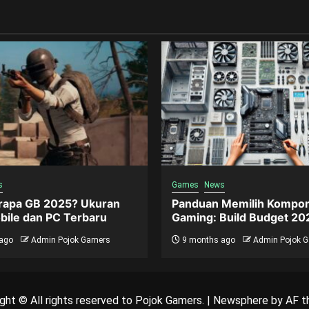
s
Games
News
apa GB 2025? Ukuran
Panduan Memilih Kompo
ile dan PC Terbaru
Gaming: Build Budget 20
ago
Admin Pojok Gamers
9 months ago
Admin Pojok 
ght © All rights reserved to Pojok Gamers.
|
Newsphere
by AF t