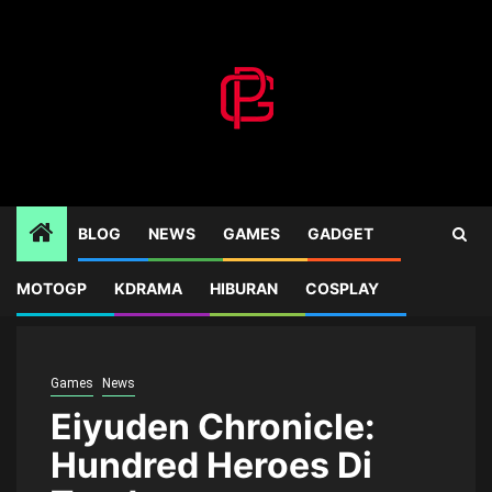
Skip
to
content
BLOG
NEWS
GAMES
GADGET
MOTOGP
KDRAMA
HIBURAN
COSPLAY
Home
Games
Eiyuden Chronicle: Hundred Heroes Di Tunda
Games
News
Eiyuden Chronicle:
Hundred Heroes Di