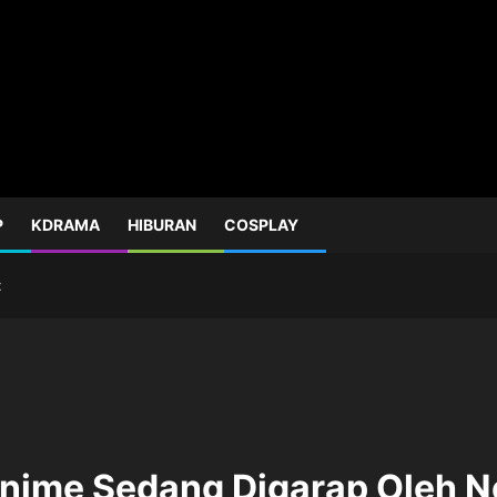
P
KDRAMA
HIBURAN
COSPLAY
x
Anime Sedang Digarap Oleh Ne