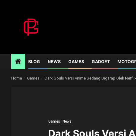
Skip
to
content
BLOG
NEWS
GAMES
GADGET
MOTOG
Home
Games
Dark Souls Versi Anime Sedang Digarap Oleh Netfli
Games
News
Dark Souls Versi 