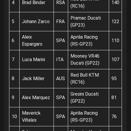
4
Brad Binder
RSA
140
(RC16)
Pramac Ducati
5
Johann Zarco
FRA
122
(GP23)
Aleix
Aprilia Racing
6
SPA
110
Espargaro
(RS-GP23)
Mooney VR46
7
Luca Marini
ITA
107
Ducati (GP22)
Red Bull KTM
8
Jack Miller
AUS
95
(RC16)
Gresini Ducati
9
Alex Marquez
SPA
81
(GP22)
Maverick
Aprilia Racing
10
SPA
76
Viñales
(RS-GP23)