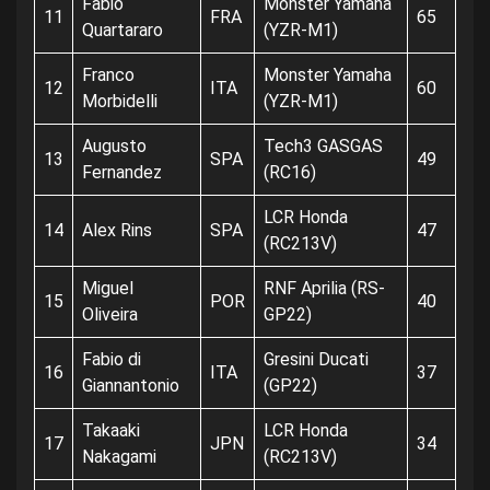
Fabio
Monster Yamaha
11
FRA
65
Quartararo
(YZR-M1)
Franco
Monster Yamaha
12
ITA
60
Morbidelli
(YZR-M1)
Augusto
Tech3 GASGAS
13
SPA
49
Fernandez
(RC16)
LCR Honda
14
Alex Rins
SPA
47
(RC213V)
Miguel
RNF Aprilia (RS-
15
POR
40
Oliveira
GP22)
Fabio di
Gresini Ducati
16
ITA
37
Giannantonio
(GP22)
Takaaki
LCR Honda
17
JPN
34
Nakagami
(RC213V)