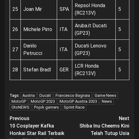
Repsol Honda
25
Joan Mir
SPA
5
(RC213V)
Aruba.it Ducati
26
Michele Pirro
ITA
5
(GP23)
Danilo
Ducati Lenovo
27
ITA
5
Petrucci
(GP23)
LCR Honda
28
Stefan Bradl
GER
5
(RC213V)
Austria
Ducati
Francesco Bagnaia
Game News
Tags:
MotoGP
MotoGP 2023
MotoGP Austria 2023
News
OtoNEWS
Pojok gamers
Sprint Race
Post
Previous
Next
10 Cosplayer Kafka
Shiba Inu Cheems Kini
navigation
Honkai Star Rail Terbaik
Telah Tutup Usia