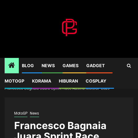
Skip
to
content
BLOG
NEWS
GAMES
GADGET
MOTOGP
KDRAMA
HIBURAN
COSPLAY
Home
News
Francesco Bagnaia Juara Sprint Race Austria MotoGP 2023
MotoGP
News
Francesco Bagnaia
Juara Sprint Race