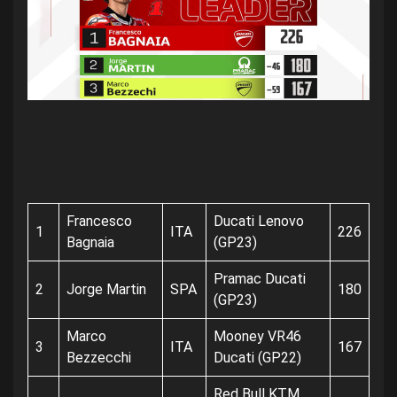
Francesco
Ducati Lenovo
1
ITA
226
Bagnaia
(GP23)
Pramac Ducati
2
Jorge Martin
SPA
180
(GP23)
Marco
Mooney VR46
3
ITA
167
Bezzecchi
Ducati (GP22)
Red Bull KTM