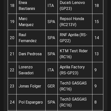
Enea
Ducati Lenovo
18
ITA
18
Bastianini
(GP23)
Marc
Repsol Honda
19
SPA
15
Marquez
(RC213V)
Raul
RNF Aprilia (RS-
20
SPA
14
Fernandez
GP22)
KTM Test Rider
21
Dani Pedrosa
SPA
13
(RC16)
Lorenzo
Aprilia Factory
22
ITA
9
Savadori
(RS-GP23)
Tech3 GASGAS
23
Jonas Folger
GER
9
(RC16)
Tech3 GASGAS
24
Pol Espargaro
SPA
8
(RC16)