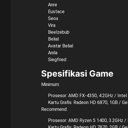
Anre
Eustace
Seox
Vira
Beelzebub
Belial
Avatar Belial
Anila
Siegfried
Spesifikasi Game
Minimum:
Prosesor: AMD FX-4350, 4.2GHz / Intel
Kartu Grafis: Radeon HD 6870, 1GB / G
Recommend:
Prosesor: AMD Ryzen 5 1400, 3.2GHz / I
Kartu Grafis: Radeon HD 7870, 2GB / G