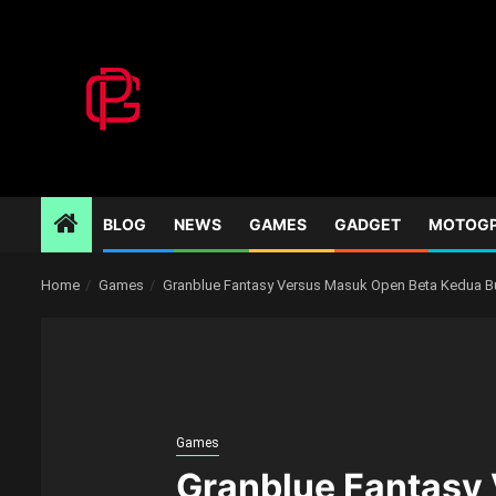
Skip
to
content
BLOG
NEWS
GAMES
GADGET
MOTOG
Home
Games
Granblue Fantasy Versus Masuk Open Beta Kedua 
Games
Granblue Fantasy