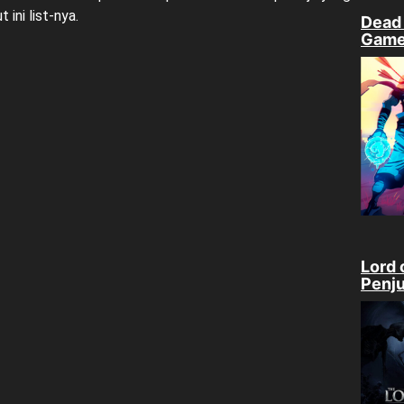
 ini list-nya.
Dead 
Gam
Lord 
Penju