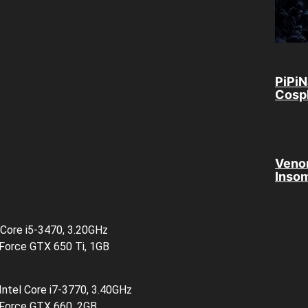
PiPiN
Cosp
Veno
Insom
 Core i5-3470, 3.20GHz
eForce GTX 650 Ti, 1GB
ntel Core i7-3770, 3.40GHz
eForce GTX 660, 2GB