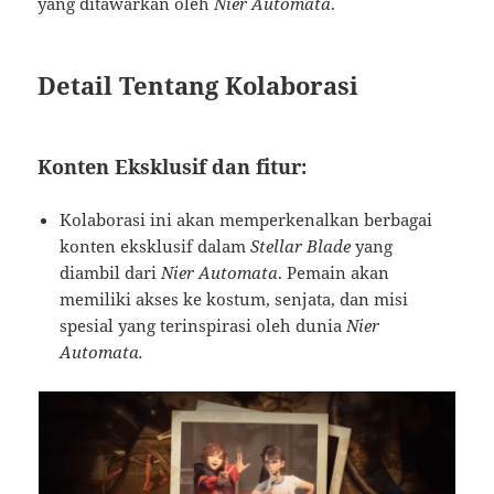
yang ditawarkan oleh
Nier Automata
.
Detail Tentang Kolaborasi
Konten Eksklusif dan fitur:
Kolaborasi ini akan memperkenalkan berbagai
konten eksklusif dalam
Stellar Blade
yang
diambil dari
Nier Automata
. Pemain akan
memiliki akses ke kostum, senjata, dan misi
spesial yang terinspirasi oleh dunia
Nier
Automata.