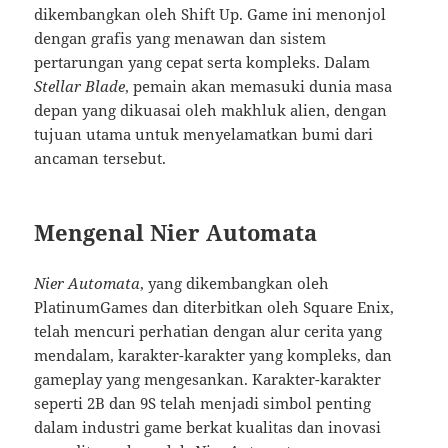
dikembangkan oleh Shift Up. Game ini menonjol
dengan grafis yang menawan dan sistem
pertarungan yang cepat serta kompleks. Dalam
Stellar Blade
, pemain akan memasuki dunia masa
depan yang dikuasai oleh makhluk alien, dengan
tujuan utama untuk menyelamatkan bumi dari
ancaman tersebut.
Mengenal Nier Automata
Nier Automata
, yang dikembangkan oleh
PlatinumGames dan diterbitkan oleh Square Enix,
telah mencuri perhatian dengan alur cerita yang
mendalam, karakter-karakter yang kompleks, dan
gameplay yang mengesankan. Karakter-karakter
seperti 2B dan 9S telah menjadi simbol penting
dalam industri game berkat kualitas dan inovasi