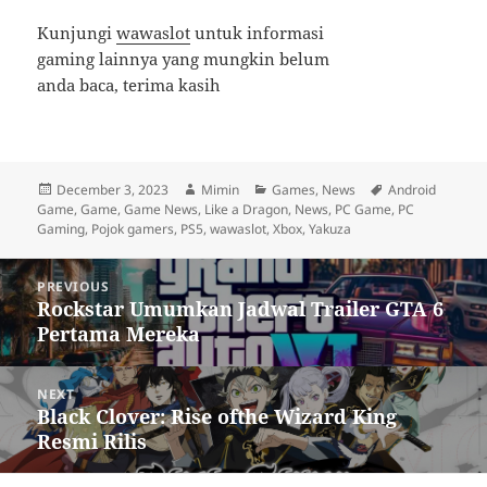
Kunjungi
wawaslot
untuk informasi
gaming lainnya yang mungkin belum
anda baca, terima kasih
Posted
Author
Categories
Tags
December 3, 2023
Mimin
Games
,
News
Android
on
Game
,
Game
,
Game News
,
Like a Dragon
,
News
,
PC Game
,
PC
Gaming
,
Pojok gamers
,
PS5
,
wawaslot
,
Xbox
,
Yakuza
Post
PREVIOUS
navigation
Rockstar Umumkan Jadwal Trailer GTA 6
Previous
Pertama Mereka
post:
NEXT
Black Clover: Rise ofthe Wizard King
Next
Resmi Rilis
post: