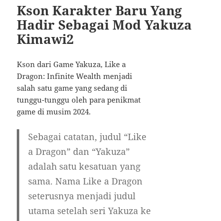
Kson Karakter Baru Yang
Hadir Sebagai Mod Yakuza
Kimawi2
Kson dari Game Yakuza, Like a
Dragon: Infinite Wealth menjadi
salah satu game yang sedang di
tunggu-tunggu oleh para penikmat
game di musim 2024.
Sebagai catatan, judul “Like
a Dragon” dan “Yakuza”
adalah satu kesatuan yang
sama. Nama Like a Dragon
seterusnya menjadi judul
utama setelah seri Yakuza ke