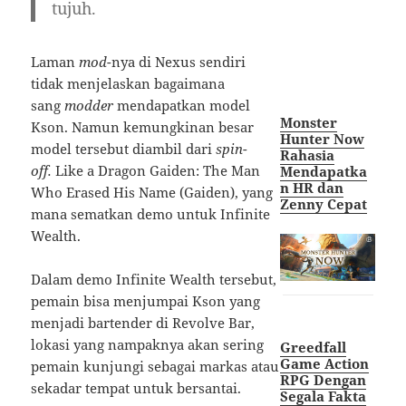
tujuh.
Laman
mod-
nya di Nexus sendiri
tidak menjelaskan bagaimana
sang
modder
mendapatkan model
Monster
Kson. Namun kemungkinan besar
Hunter Now
model tersebut diambil dari
spin-
Rahasia
off.
Like a Dragon Gaiden: The Man
Mendapatka
n HR dan
Who Erased His Name (Gaiden), yang
Zenny Cepat
mana sematkan demo untuk Infinite
Wealth.
Dalam demo Infinite Wealth tersebut,
pemain bisa menjumpai Kson yang
menjadi bartender di Revolve Bar,
lokasi yang nampaknya akan sering
Greedfall
Game Action
pemain kunjungi sebagai markas atau
RPG Dengan
sekadar tempat untuk bersantai.
Segala Fakta