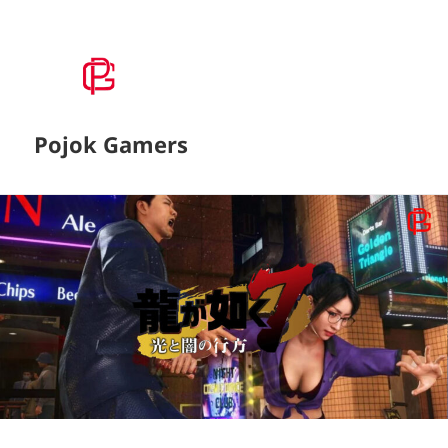
Pojok Gamers