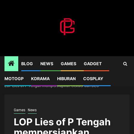
Skip
to
content
BLOG
NEWS
GAMES
GADGET
MOTOGP
KDRAMA
HIBURAN
COSPLAY
Home
Games
LOP Lies of P Tengah mempersiapkan Sekuel dan DLC
Games
News
LOP Lies of P Tengah
mempersiapkan