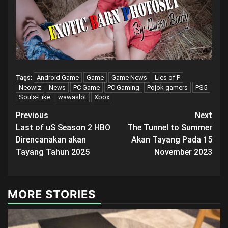
Android Game
Game
Game News
Lies of P
Tags:
Neowiz
News
PC Game
PC Gaming
Pojok gamers
PS5
Souls-Like
wawaslot
Xbox
Post
Previous
Next
Last of uS Season 2 HBO
The Tunnel to Summer
navigation
Direncanakan akan
Akan Tayang Pada 15
Tayang Tahun 2025
November 2023
MORE STORIES