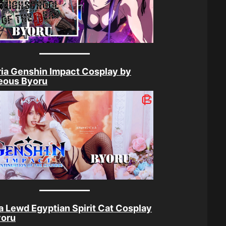
ia Genshin Impact Cosplay by
eous Byoru
 Lewd Egyptian Spirit Cat Cosplay
yoru