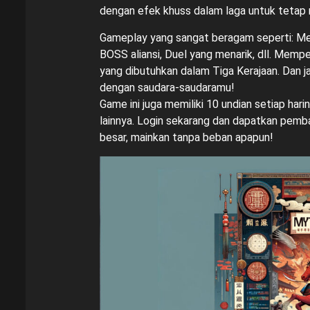
dengan efek khuss dalam laga untuk tetap
Gameplay yang sangat beragam seperti: M
BOSS aliansi, Duel yang menarik, dll. M
yang dibutuhkan dalam Tiga Kerajaan. Dan 
dengan saudara-saudaramu!
Game ini juga memiliki 10 undian setiap har
lainnya. Login sekarang dan dapatkan pemb
besar, mainkan tanpa beban apapun!