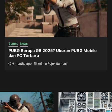
Games
News
PUBG Berapa GB 2025? Ukuran PUBG Mobile
dan PC Terbaru
9 months ago
Admin Pojok Gamers