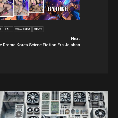
s
PS5
wawaslot
Xbox
Next
 Drama Korea Sciene Fiction Era Jajahan