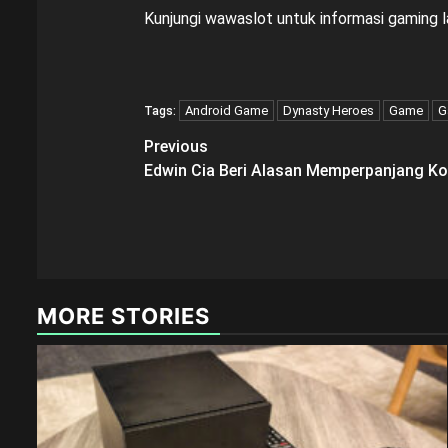
Kunjungi
wawaslot
untuk informasi gaming l
Android Game
Dynasty Heroes
Game
G
Tags:
Post
Previous
Edwin Cia Beri Alasan Memperpanjang Ko
navigation
MORE STORIES