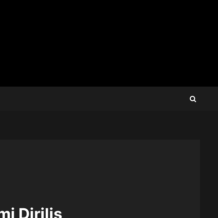
i Dirilis