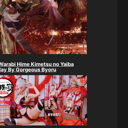
Warabi Hime Kimetsu no Yaiba
lay By Gorgeous Byoru