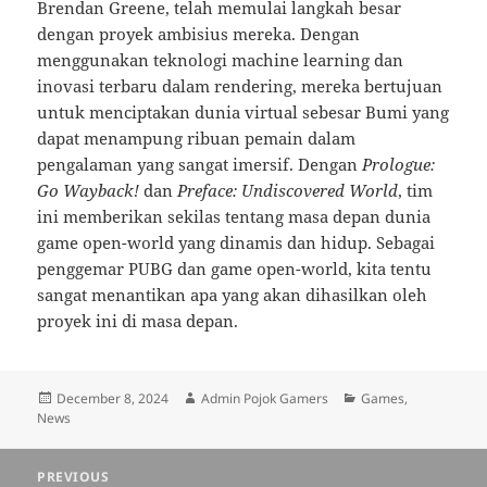
Brendan Greene, telah memulai langkah besar
dengan proyek ambisius mereka. Dengan
menggunakan teknologi machine learning dan
inovasi terbaru dalam rendering, mereka bertujuan
untuk menciptakan dunia virtual sebesar Bumi yang
dapat menampung ribuan pemain dalam
pengalaman yang sangat imersif. Dengan
Prologue:
Go Wayback!
dan
Preface: Undiscovered World
, tim
ini memberikan sekilas tentang masa depan dunia
game open-world yang dinamis dan hidup. Sebagai
penggemar PUBG dan game open-world, kita tentu
sangat menantikan apa yang akan dihasilkan oleh
proyek ini di masa depan.
Posted
Author
Categories
December 8, 2024
Admin Pojok Gamers
Games
,
on
News
Post
PREVIOUS
navigation