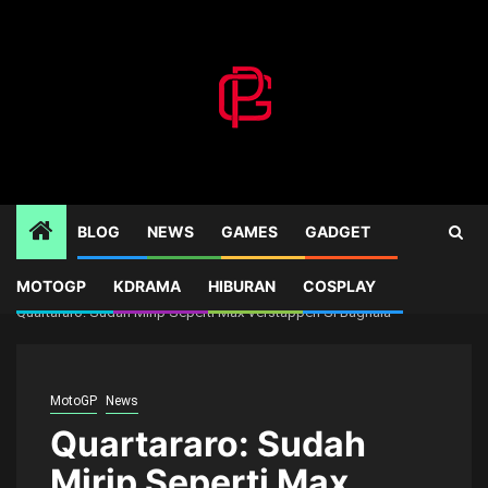
Skip
to
content
BLOG
NEWS
GAMES
GADGET
MOTOGP
KDRAMA
HIBURAN
COSPLAY
Home
News
Quartararo: Sudah Mirip Seperti Max Verstappen Si Bagnaia
MotoGP
News
Quartararo: Sudah
Mirip Seperti Max