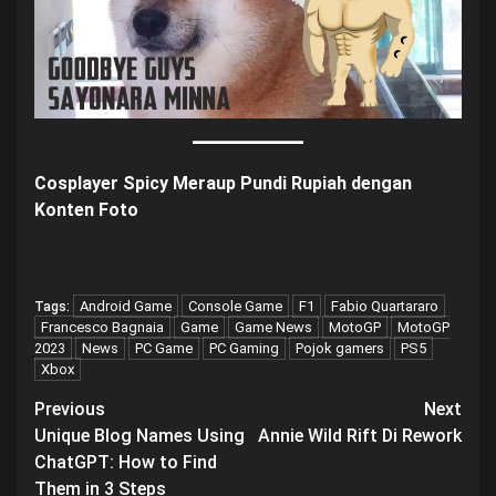
Cosplayer Spicy Meraup Pundi Rupiah dengan
Konten Fot
o
Android Game
Console Game
F1
Fabio Quartararo
Tags:
Francesco Bagnaia
Game
Game News
MotoGP
MotoGP
2023
News
PC Game
PC Gaming
Pojok gamers
PS5
Xbox
Post
Previous
Next
Unique Blog Names Using
Annie Wild Rift Di Rework
navigation
ChatGPT: How to Find
Them in 3 Steps