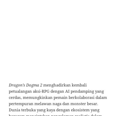
Dragon’s Dogma 2
menghadirkan kembali
petualangan aksi-RPG dengan AI pendamping yang
cerdas, memungkinkan pemain berkolaborasi dalam
pertempuran melawan naga dan monster besar.
Dunia terbuka yang kaya dengan ekosistem yang