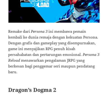
Remake dari
Persona 3
ini membawa pemain
kembali ke dunia remaja dengan kekuatan Persona.
Dengan grafis dan gameplay yang disempurnakan,
game ini menyajikan RPG penuh kisah
persahabatan dan pertarungan emosional.
Persona 3
Reload
menawarkan pengalaman JRPG yang
berkesan bagi penggemar seri maupun pendatang
baru.
Dragon’s Dogma 2