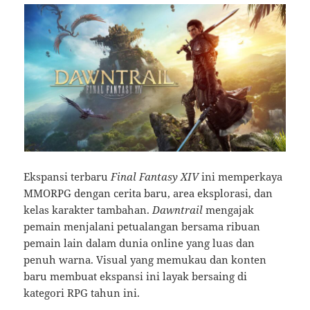
Ekspansi terbaru
Final Fantasy XIV
ini memperkaya
MMORPG dengan cerita baru, area eksplorasi, dan
kelas karakter tambahan.
Dawntrail
mengajak
pemain menjalani petualangan bersama ribuan
pemain lain dalam dunia online yang luas dan
penuh warna. Visual yang memukau dan konten
baru membuat ekspansi ini layak bersaing di
kategori RPG tahun ini.