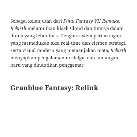
Sebagai kelanjutan dari
Final Fantasy VII Remake
,
Rebirth
melanjutkan kisah Cloud dan timnya dalam
dunia yang lebih luas. Dengan sistem pertarungan
yang memadukan aksi real-time dan elemen strategi,
serta visual modern yang memanjakan mata,
Rebirth
menyajikan pengalaman nostalgia dan tantangan
baru yang dinantikan penggemar.
Granblue Fantasy: Relink