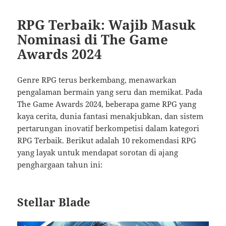
RPG Terbaik: Wajib Masuk
Nominasi di The Game
Awards 2024
Genre RPG terus berkembang, menawarkan
pengalaman bermain yang seru dan memikat. Pada
The Game Awards 2024, beberapa game RPG yang
kaya cerita, dunia fantasi menakjubkan, dan sistem
pertarungan inovatif berkompetisi dalam kategori
RPG Terbaik. Berikut adalah 10 rekomendasi RPG
yang layak untuk mendapat sorotan di ajang
penghargaan tahun ini:
Stellar Blade