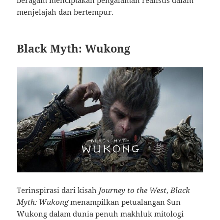
beragam menciptakan pengalaman realistis dalam
menjelajah dan bertempur.
Black Myth: Wukong
Terinspirasi dari kisah
Journey to the West
,
Black
Myth: Wukong
menampilkan petualangan Sun
Wukong dalam dunia penuh makhluk mitologi