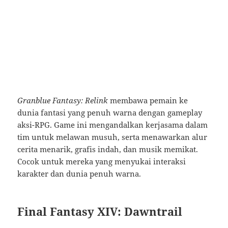
Granblue Fantasy: Relink
membawa pemain ke
dunia fantasi yang penuh warna dengan gameplay
aksi-RPG. Game ini mengandalkan kerjasama dalam
tim untuk melawan musuh, serta menawarkan alur
cerita menarik, grafis indah, dan musik memikat.
Cocok untuk mereka yang menyukai interaksi
karakter dan dunia penuh warna.
Final Fantasy XIV: Dawntrail