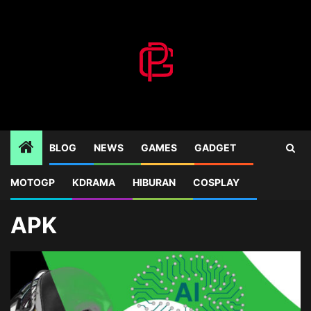
Skip
to
content
BLOG
NEWS
GAMES
GADGET
MOTOGP
KDRAMA
HIBURAN
COSPLAY
Home
Blog
APK
APK