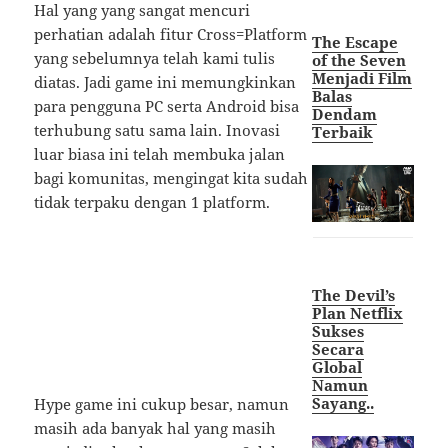
Hal yang yang sangat mencuri
perhatian adalah fitur Cross=Platform
The Escape
yang sebelumnya telah kami tulis
of the Seven
Menjadi Film
diatas. Jadi game ini memungkinkan
Balas
para pengguna PC serta Android bisa
Dendam
terhubung satu sama lain. Inovasi
Terbaik
luar biasa ini telah membuka jalan
bagi komunitas, mengingat kita sudah
tidak terpaku dengan 1 platform.
The Devil’s
Plan Netflix
Sukses
Secara
Global
Namun
Sayang..
Hype game ini cukup besar, namun
masih ada banyak hal yang masih