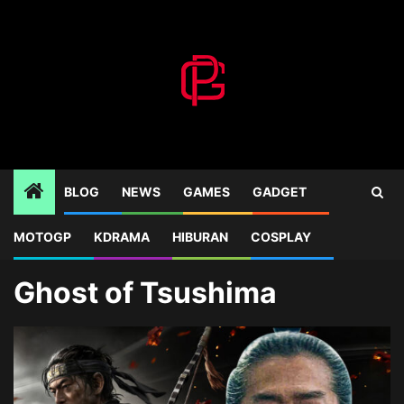
Skip
to
content
BLOG
NEWS
GAMES
GADGET
MOTOGP
KDRAMA
HIBURAN
COSPLAY
Home
Blog
Ghost of Tsushima
Ghost of Tsushima