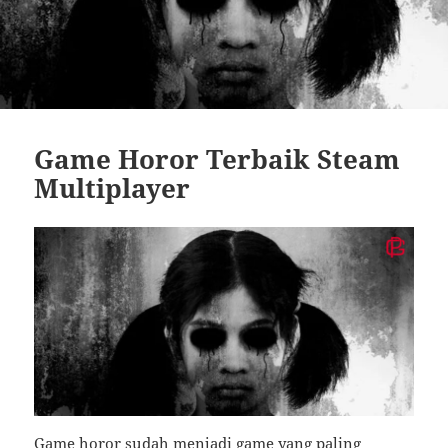
Game Horor Terbaik Steam
Multiplayer
Game horor sudah menjadi game yang paling