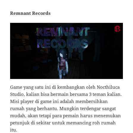
Remnant Records
Game yang satu ini di kembangkan oleh Nocthiluca
Studio, kalian bisa bermain bersama 3 teman kalian.
Misi player di game ini adalah membersihkan
rumah yang berhantu. Mungkin terdengar sangat
mudah, akan tetapi para pemain harus menemukan
petunjuk di sekitar untuk memancing roh rumah
itu.