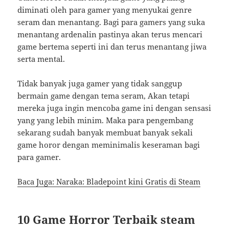
diminati oleh para gamer yang menyukai genre
seram dan menantang. Bagi para gamers yang suka
menantang ardenalin pastinya akan terus mencari
game bertema seperti ini dan terus menantang jiwa
serta mental.
Tidak banyak juga gamer yang tidak sanggup
bermain game dengan tema seram, Akan tetapi
mereka juga ingin mencoba game ini dengan sensasi
yang yang lebih minim. Maka para pengembang
sekarang sudah banyak membuat banyak sekali
game horor dengan meminimalis keseraman bagi
para gamer.
Baca Juga: Naraka: Bladepoint kini Gratis di Steam
10 Game Horror Terbaik steam