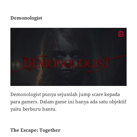
Demonologist
Demonologist punya sejumlah jump scare kepada
para gamers. Dalam game ini hanya ada satu objektif
yaitu berburu hantu.
The Escape: Together