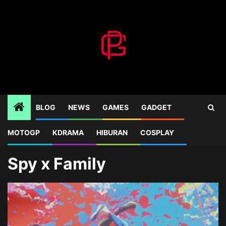
Skip
to
content
BLOG
NEWS
GAMES
GADGET
MOTOGP
KDRAMA
HIBURAN
COSPLAY
Home
Blog
Spy x Family
Spy x Family