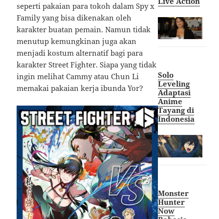
Live Action
seperti pakaian para tokoh dalam Spy x
Family yang bisa dikenakan oleh
karakter buatan pemain. Namun tidak
menutup kemungkinan juga akan
menjadi kostum alternatif bagi para
karakter Street Fighter. Siapa yang tidak
Solo
ingin melihat Cammy atau Chun Li
Leveling
memakai pakaian kerja ibunda Yor?
Adaptasi
Anime
Tayang di
Indonesia
Monster
Hunter
Now