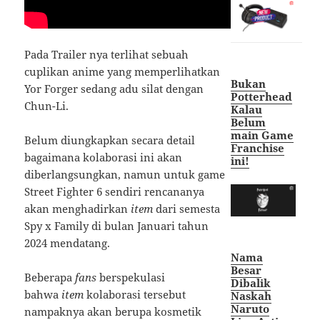
Pada Trailer nya terlihat sebuah
cuplikan anime yang memperlihatkan
Bukan
Yor Forger sedang adu silat dengan
Potterhead
Chun-Li.
Kalau
Belum
main Game
Belum diungkapkan secara detail
Franchise
bagaimana kolaborasi ini akan
ini!
diberlangsungkan, namun untuk game
Street Fighter 6 sendiri rencananya
akan menghadirkan
item
dari semesta
Spy x Family di bulan Januari tahun
2024 mendatang.
Nama
Besar
Beberapa
fans
berspekulasi
Dibalik
bahwa
item
kolaborasi tersebut
Naskah
Naruto
nampaknya akan berupa kosmetik