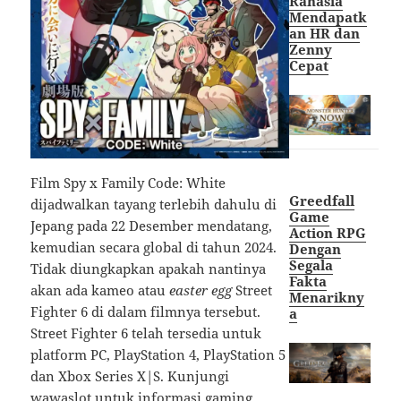
Rahasia
Mendapatk
an HR dan
Zenny
Cepat
Film Spy x Family Code: White
Greedfall
dijadwalkan tayang terlebih dahulu di
Game
Jepang pada 22 Desember mendatang,
Action RPG
kemudian secara global di tahun 2024.
Dengan
Segala
Tidak diungkapkan apakah nantinya
Fakta
akan ada kameo atau
easter egg
Street
Menarikny
Fighter 6 di dalam filmnya tersebut.
a
Street Fighter 6 telah tersedia untuk
platform PC, PlayStation 4, PlayStation 5
dan Xbox Series X|S. Kunjungi
wawaslot
untuk informasi gaming