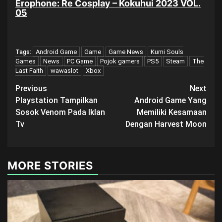
Erophone: Re Cosplay – Kokuhui 2023 VOL.
05
Android Game
Game
Game News
Kumi Souls
Tags:
Games
News
PC Game
Pojok gamers
PS5
Steam
The
Last Faith
wawaslot
Xbox
Post
Previous
Next
Playstation Tampilkan
Android Game Yang
navigation
Sosok Venom Pada Iklan
Memiliki Kesamaan
Tv
Dengan Harvest Moon
MORE STORIES