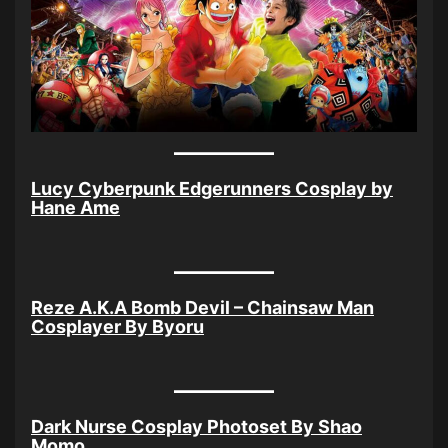
Lucy Cyberpunk Edgerunners Cosplay by
Hane Ame
Reze A.K.A Bomb Devil – Chainsaw Man
Cosplayer By Byoru
Dark Nurse Cosplay Photoset By Shao
Momo