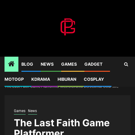
Skip
to
content
BLOG
NEWS
GAMES
GADGET
MOTOGP
KDRAMA
HIBURAN
COSPLAY
Home
Games
The Last Faith Game Platformer Metroidvania Berselimut Soul-like
Games
News
The Last Faith Game
Platformer