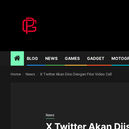
Skip
to
content
BLOG
NEWS
GAMES
GADGET
MOTOG
Home
News
X Twitter Akan Diisi Dengan Fitur Video Call
News
X Twitter Akan Dii