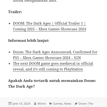
untuk mengalahkan iblis.
Trailer:
DOOM: The Dark Ages | Official Trailer 1 |
Coming 2025 – Xbox Games Showcase 2024
Informasi lebih lanjut:
Doom: The Dark Ages Announced, Confirmed for
PS5 – Xbox Games Showcase 2024 – IGN
The next DOOM game goes medieval in official
reveal, and it’s still coming to PlayStation
Apakah Anda tertarik untuk memainkan Doom:
The Dark Age?
Posted
Author
Categories
Tags
June 10, 2024
Mimin
Games
,
News
Doom: The