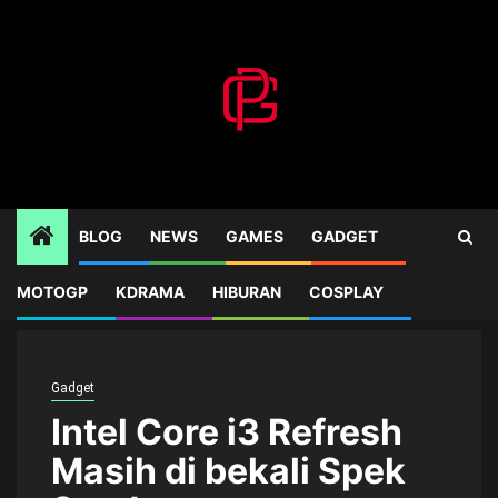
Skip
to
content
BLOG
NEWS
GAMES
GADGET
MOTOGP
KDRAMA
HIBURAN
COSPLAY
Home
Gadget
Intel Core i3 Refresh Masih di bekali Spek Seadanya
Gadget
Intel Core i3 Refresh
Masih di bekali Spek