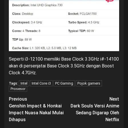
Seperti i3-12100 memiliki Base Clock 3.3GHz i#-14100
akan di persenjatai Base Clock 3.5GHz dengan Boost
Clock 4.7GHz.
Intel
Intel Core i3
PC Gaming
Pojok gamers
Tags:
Prosesor
Post
Previous
Next
Genshin Impact & Honkai
Dark Souls Versi Anime
navigation
Impact Nuasa Nakal Mulai
Sedang Digarap Oleh
Dihapus
Netflix