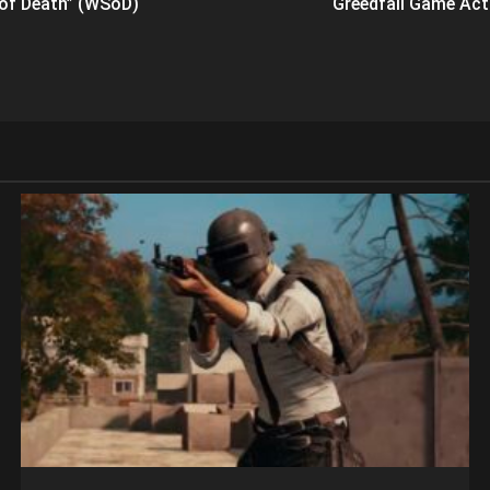
 of Death” (WSoD)
Greedfall Game Ac