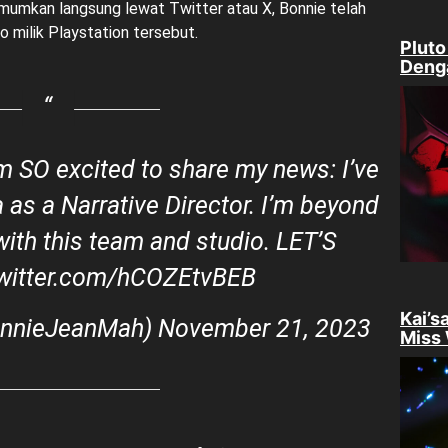
mumkan langsung lewat Twitter atau X, Bonnie telah
o milik Playstation tersebut.
Pluto
Denga
'm SO excited to share my news: I’ve
a
as a Narrative Director. I’m beyond
 with this team and studio. LET’S
twitter.com/hCOZEtvBEB
Kai’s
onnieJeanMah)
November 21, 2023
Miss