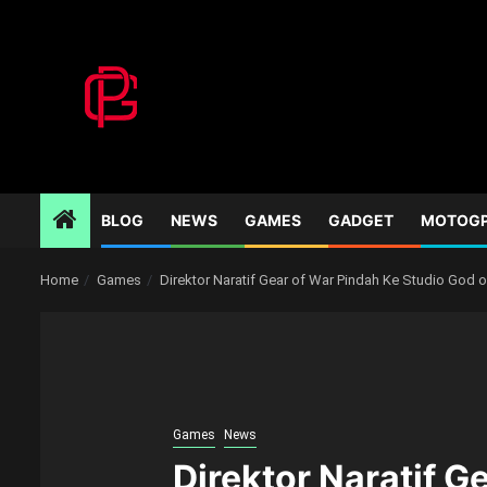
Skip
to
content
BLOG
NEWS
GAMES
GADGET
MOTOG
Home
Games
Direktor Naratif Gear of War Pindah Ke Studio God 
Games
News
Direktor Naratif G