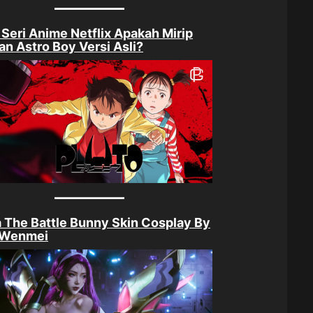
 Seri Anime Netflix Apakah Mirip
n Astro Boy Versi Asli?
a The Battle Bunny Skin Cosplay By
 Wenmei