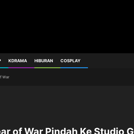
P
KDRAMA
HIBURAN
COSPLAY
of War
ear of War Pindah Ke Studio 