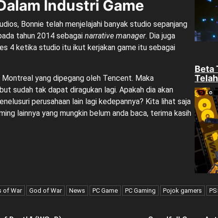
Dalam Industri Game
udios, Bonnie telah menjelajahi banyak studio sepanjang
on pada tahun 2014 sebagai
narrative manager
. Dia juga
 4 ketika studio itu ikut kerjakan game itu sebagai
Beta 
Telah
TiMi Montreal yang dipegang oleh Tencent. Maka
but sudah tak dapat diragukan lagi. Apakah dia akan
elusuri perusahaan lain lagi kedepannya? Kita lihat saja
ming lainnya yang mungkin belum anda baca, terima kasih
s of War
God of War
News
PC Game
PC Gaming
Pojok gamers
PS