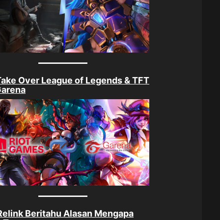
Take Over League of Legends & TFT
Garena
elink Beritahu Alasan Mengapa