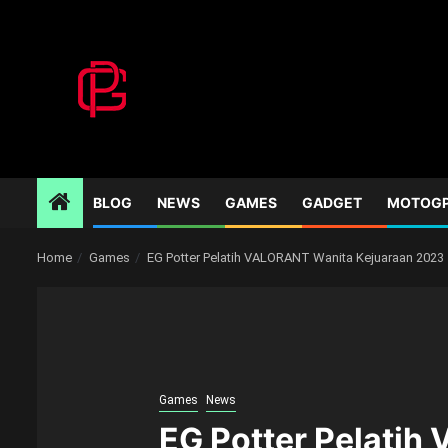
Skip
to
content
BLOG
NEWS
GAMES
GADGET
MOTOG
Home
Games
EG Potter Pelatih VALORANT Wanita Kejuaraan 2023
Games
News
EG Potter Pelati