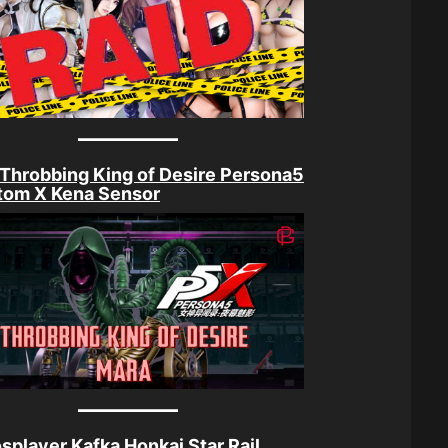
Throbbing King of Desire Persona5
tom X Kena Sensor
splayer Kafka Honkai Star Rail