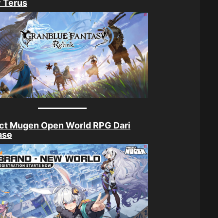
 Terus
ct Mugen Open World RPG Dari
ase