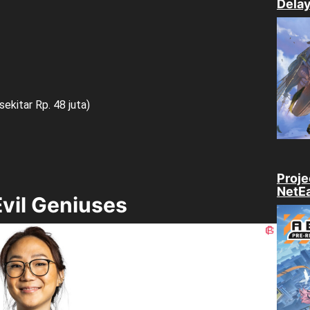
Delay
sekitar Rp. 48 juta)
Proje
NetE
Evil Geniuses