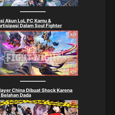
si Akun LoL PC Kamu &
rtisipasi Dalam Soul Fighter
ayer China Dibuat Shock Karena
 Belahan Dada