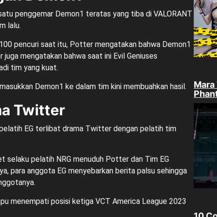
ah satu penggemar Demon1 teratas yang tiba di VALORANT
 lalu.
 100 pencuri saat itu, Potter mengatakan bahwa Demon1
 juga mengatakan bahwa saat ini Evil Geniuses
i tim yang kuat.
Mara 
masukkan Demon1 ke dalam tim kini membuahkan hasil.
Phan
a Twitter
elatih EG terlibat drama Twitter dengan pelatih tim
et selaku pelatih NRG menuduh Potter dan Tim EG
nya, para anggota EG menyebarkan berita palsu sehingga
nggotanya.
ampu menempati posisi ketiga VCT America League 2023
10 Co