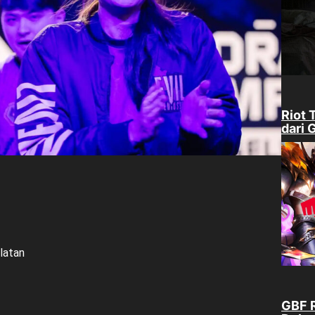
Riot 
dari 
latan
GBF R