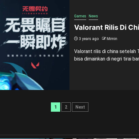
Games
News
Valorant Rilis Di C
3 years ago
Mimin
Valorant rilis di china setela
bisa dimainkan di negri tirai ba
Posts
1
2
Next
pagination