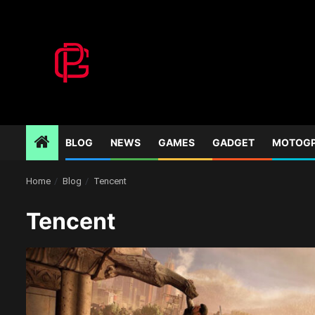
Skip
to
content
BLOG
NEWS
GAMES
GADGET
MOTOG
Home
Blog
Tencent
Tencent