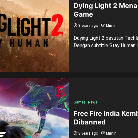
Dying Light 2 Men
Game
3 years ago
Mimin
Daying Light 2 besutan Techl
Dengan subtitle Stay Human 
Games
News
Free Fire India Kem
Dibanned
3 years ago
Mimin