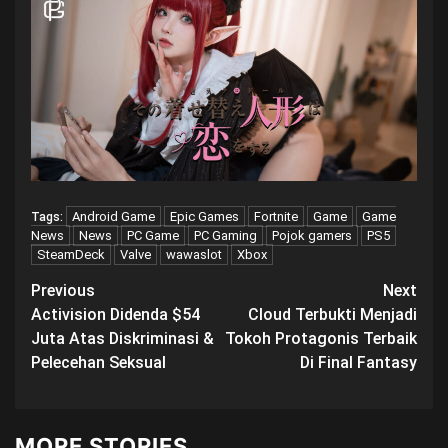
Android Game
Epic Games
Fortnite
Game
Game
Tags:
News
News
PC Game
PC Gaming
Pojok gamers
PS5
SteamDeck
Valve
wawaslot
Xbox
Post
Previous
Next
Activision Didenda $54
Cloud Terbukti Menjadi
navigation
Juta Atas Diskriminasi &
Tokoh Protagonis Terbaik
Pelecehan Seksual
Di Final Fantasy
MORE STORIES