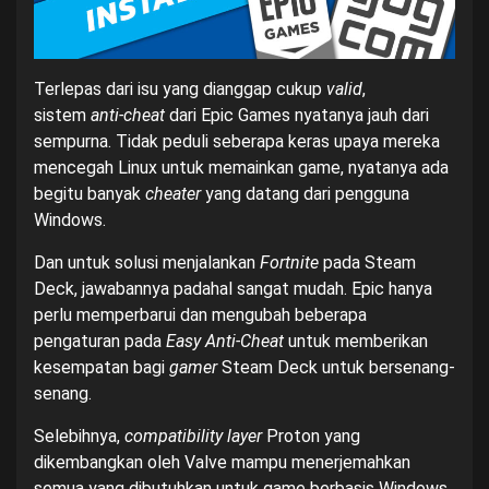
Terlepas dari isu yang dianggap cukup
valid
,
sistem
anti-cheat
dari Epic Games nyatanya jauh dari
sempurna. Tidak peduli seberapa keras upaya mereka
mencegah Linux untuk memainkan game, nyatanya ada
begitu banyak
cheater
yang datang dari pengguna
Windows.
Dan untuk solusi menjalankan
Fortnite
pada Steam
Deck, jawabannya padahal sangat mudah. Epic hanya
perlu memperbarui dan mengubah beberapa
pengaturan pada
Easy Anti-Cheat
untuk memberikan
kesempatan bagi
gamer
Steam Deck untuk bersenang-
senang.
Selebihnya,
compatibility layer
Proton yang
dikembangkan oleh Valve mampu menerjemahkan
semua yang dibutuhkan untuk game berbasis Windows.