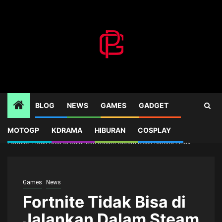
Skip
to
content
BLOG
NEWS
GAMES
GADGET
MOTOGP
KDRAMA
HIBURAN
COSPLAY
Home
Games
Fortnite Tidak Bisa di Jalankan Dalam Steam Deck Karena Linux
Games
News
Fortnite Tidak Bisa di
Jalankan Dalam Steam