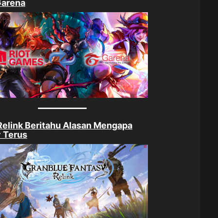
Garena
elink Beritahu Alasan Mengapa
 Terus