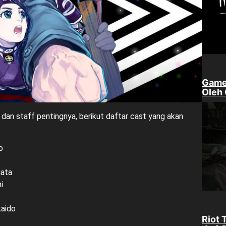
Game
Oleh
dan staff pentingnya, berikut daftar cast yang akan
o
ata
i
kaido
Riot 