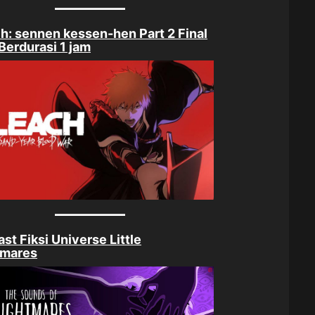
h: sennen kessen-hen Part 2 Final
Berdurasi 1 jam
st Fiksi Universe Little
tmares