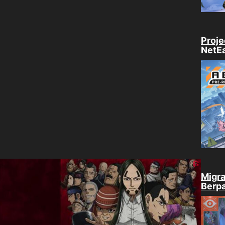
Proje
NetE
Migra
Berpa