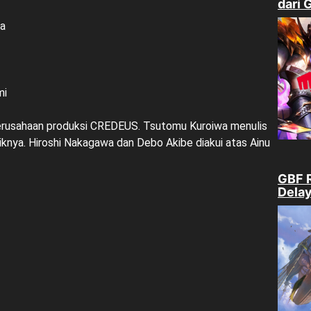
dari 
ra
mi
i perusahaan produksi CREDEUS. Tsutomu Kuroiwa menulis
nya. Hiroshi Nakagawa dan Debo Akibe diakui atas Ainu
GBF R
Delay