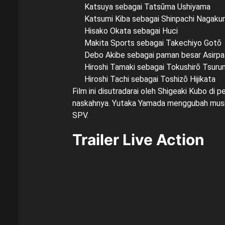
Katsuya sebagai Tatsūma Ushiyama
Katsumi Kiba sebagai Shinpachi Nagaku
Hisako Okata sebagai Huci
Makita Sports sebagai Takechiyo Gotō
Debo Akibe sebagai paman besar Asirpa
Hiroshi Tamaki sebagai Tokushirō Tsuru
Hiroshi Tachi sebagai Toshizō Hijikata
Film ini disutradarai oleh Shigeaki Kubo d
naskahnya. Yutaka Yamada menggubah musik
SPV.
Trailer Live Action