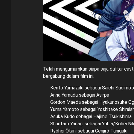
Telah mengumumkan siapa saja daftar cast 
bergabung dalam film ini:
Kento Yamazaki sebagai Saichi Sugimot
Anna Yamada sebagai Asirpa
Gordon Maeda sebagai Hyakunosuke Og
Yuma Yamoto sebagai Yoshitake Shiraish
Asuka Kudo sebagai Hajime Tsukishima
Shuntaro Yanagi sebagai Yōhei/Kōhei Ni
Ryōhei Ōtani sebagai Genjirō Tanigaki