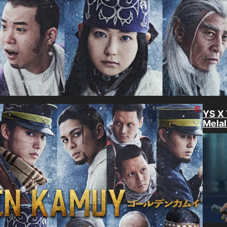
YS X
Melal