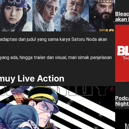
Bleac
akan 
daptasi dari judul yang sama karya Satoru Noda akan
ng ada, hingga trailer dan visual, mari simak penjelasan
muy Live Action
Podca
Nigh