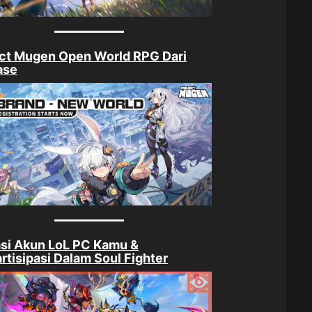
ct Mugen Open World RPG Dari
ase
si Akun LoL PC Kamu &
rtisipasi Dalam Soul Fighter