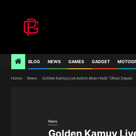
Skip
to
content
BLOG
NEWS
GAMES
GADGET
MOTOG
Home
News
Golden Kamuy Live Action Akan Hadir TAhun Depan
News
Golden Kamuy Liv