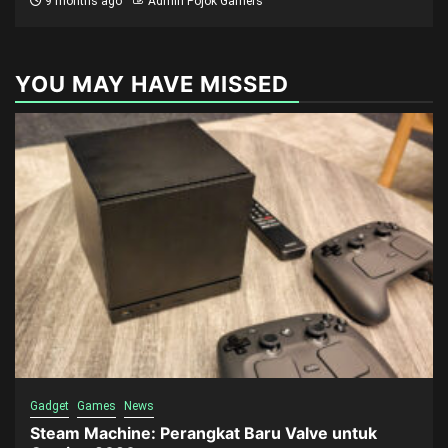
9 months ago
Admin Pojok Gamers
YOU MAY HAVE MISSED
Gadget
Games
News
Steam Machine: Perangkat Baru Valve untuk