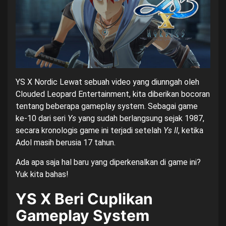
YS X Nordic Lewat sebuah video yang diunngah oleh
Clouded Leopard Entertainment, kita diberikan bocoran
tentang beberapa gameplay system. Sebagai game
ke-10 dari seri
Ys
yang sudah berlangsung sejak 1987,
secara kronologis game ini terjadi setelah
Ys II
, ketika
Adol masih berusia 17 tahun.
Ada apa saja hal baru yang diperkenalkan di game ini?
Yuk kita bahas!
YS X Beri Cuplikan
Gameplay System