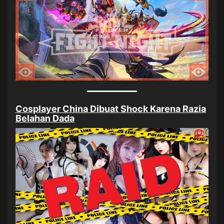
Cosplayer China Dibuat Shock Karena Razia
Belahan Dada