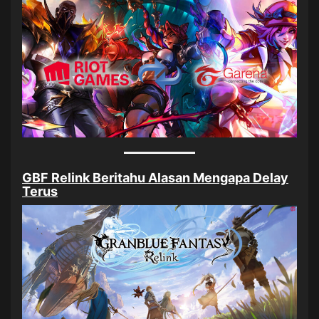
GBF Relink Beritahu Alasan Mengapa Delay
Terus