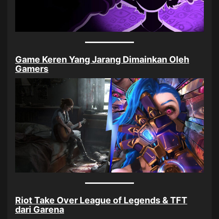
Game Keren Yang Jarang Dimainkan Oleh
Gamers
Riot Take Over League of Legends & TFT
dari Garena