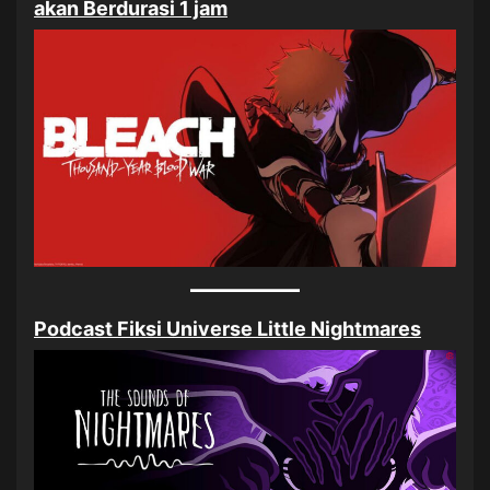
akan Berdurasi 1 jam
Podcast Fiksi Universe Little Nightmares