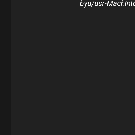
by
u/usr-Machin