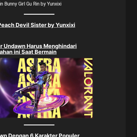
Peach Devil Sister by Yunxixi
er Undawn Harus Menghindari
ahan ini Saat Bermain
wn Dengan 6 Karakter Populer