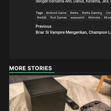
dengan bersama Ahri, Darius, Katarina, Jinx, E
Android Game
Berita
Berita Gaming
Con
Tags:
Reddit
Riot Games
wawaslot
Wiimote
Xbo
Post
Previous
Briar Si Vampire Mengerikan, Champion 
navigation
MORE STORIES