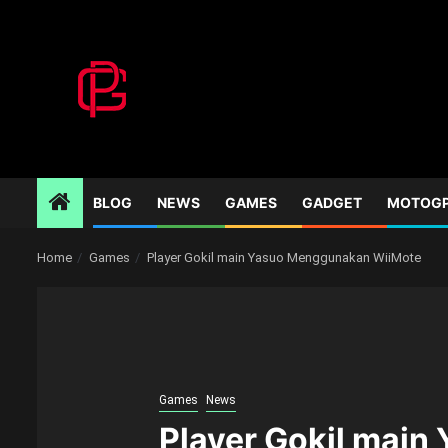
Skip
to
content
BLOG
NEWS
GAMES
GADGET
MOTOG
Home
Games
Player Gokil main Yasuo Menggunakan WiiMote
Games
News
Player Gokil mai