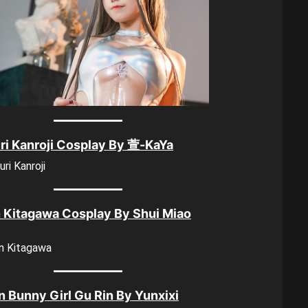
ri Kanroji Cosplay By 萱-KaYa
 Kitagawa Cosplay By Shui Miao
n Bunny Girl Gu Rin By Yunxixi