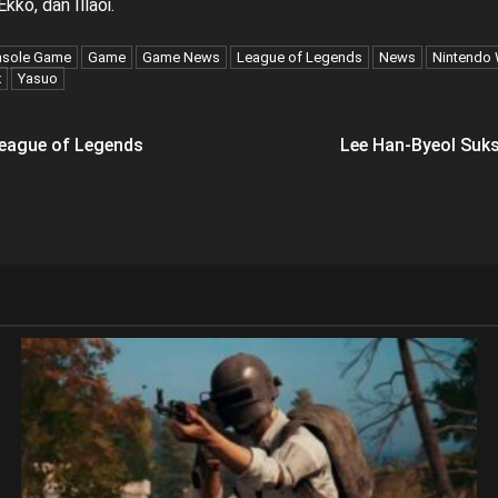
kko, dan Illaoi.
sole Game
Game
Game News
League of Legends
News
Nintendo 
x
Yasuo
League of Legends
Lee Han-Byeol Suks