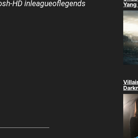
tosh-HD
in
leagueoflegends
Yang 
Villa
Darkn