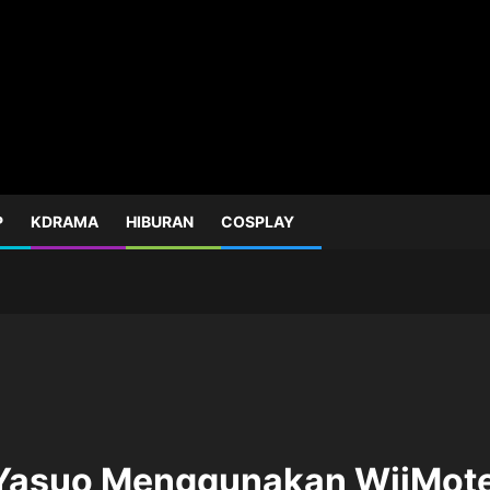
P
KDRAMA
HIBURAN
COSPLAY
n Yasuo Menggunakan WiiMot