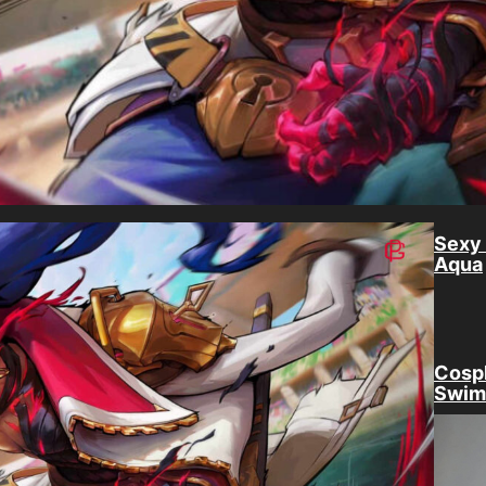
Sexy 
Aqua
Cospl
Swim