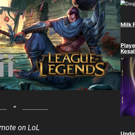
Milk 
Play
Kesal
mote on LoL
Unda