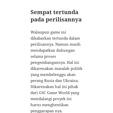
Sempat tertunda
pada perilisannya
Walaupun game ini
dikabarkan tertunda dalam
perilisannya. Namun masih
mendapatkan dukungan
selama proses
pengembangannya. Hal ini
dikarenakan masalah politik
yang membelenggu akan
perang Rusia dan Ukraina.
Dikarenakan hal ini pihak
dari GSC Game World yang
mendalangi proyek ini
harus menghentikan
penggarapan nya.