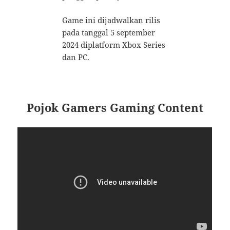
Game ini dijadwalkan rilis
pada tanggal 5 september
2024 diplatform Xbox Series
dan PC.
Pojok Gamers Gaming Content