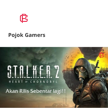
Pojok Gamers