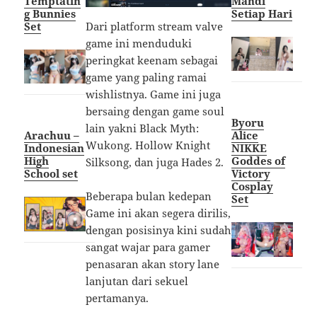
Temptatin
Mandi
g Bunnies
Setiap Hari
Set
Dari platform stream valve
game ini menduduki
peringkat keenam sebagai
game yang paling ramai
wishlistnya. Game ini juga
bersaing dengan game soul
Byoru
lain yakni Black Myth:
Arachuu –
Alice
Wukong. Hollow Knight
Indonesian
NIKKE
High
Goddes of
Silksong, dan juga Hades 2.
School set
Victory
Cosplay
Beberapa bulan kedepan
Set
Game ini akan segera dirilis,
dengan posisinya kini sudah
sangat wajar para gamer
penasaran akan story lane
lanjutan dari sekuel
pertamanya.