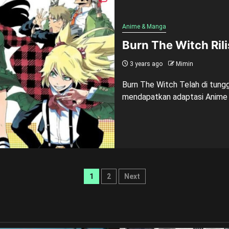
Anime & Manga
Burn The Witch Ril
3 years ago
Mimin
Burn The Witch Telah di tungg
mendapatkan adaptasi Anime n
Posts
1
2
Next
pagination