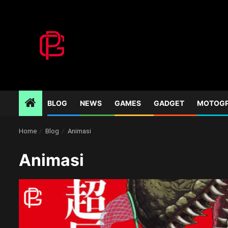
Skip
to
content
BLOG
NEWS
GAMES
GADGET
MOTOG
Home
Blog
Animasi
Animasi