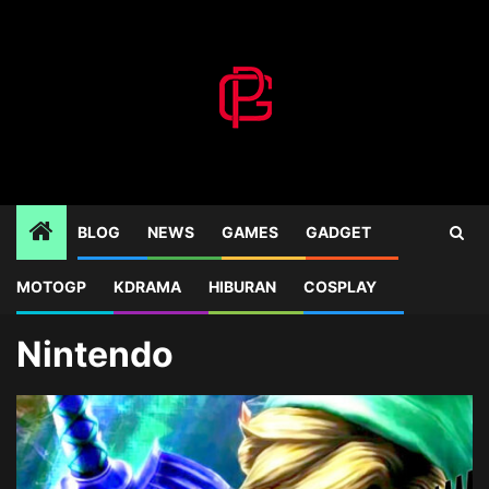
Skip
to
content
BLOG
NEWS
GAMES
GADGET
MOTOGP
KDRAMA
HIBURAN
COSPLAY
Home
Blog
Nintendo
Nintendo