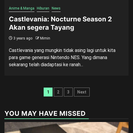
Anime & Manga
Hiburan
News
Castlevania: Nocturne Season 2
Akan segera Tayang
3 years ago
Mimin
Castlevania yang mungkin tidak asing lagi untuk kita
para game generasi Nintendo NES. Yang dimana
sekarang telah diadaptasi ke ranah...
Posts
1
2
3
Next
pagination
YOU MAY HAVE MISSED