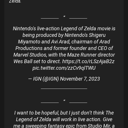
Zelda.
Nintendo's live-action Legend of Zelda movie is
being produced by Nintendo's Shigeru
Miyamoto and Avi Arad, chairman of Arad
Productions and former founder and CEO of
Marvel Studios, with the Maze Runner director
Wes Ball set to direct.
https://t.co/rLSzAjaB2z
pic.twitter.com/zzCv9qlTWU
— IGN (@IGN)
November 7, 2023
I want to be hopeful, but I just don’t think The
Legend of Zelda will work in live action. Give
me a sweeping fantasy epic from Studio Mir, a