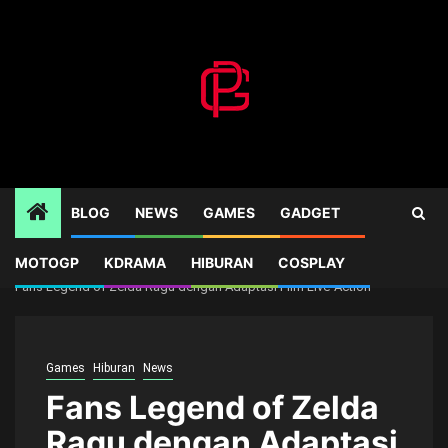
Skip
to
content
BLOG
NEWS
GAMES
GADGET
MOTOGP
KDRAMA
HIBURAN
COSPLAY
Home
Games
Fans Legend of Zelda Ragu dengan Adaptasi Film Live-Action
Games
Hiburan
News
Fans Legend of Zelda
Ragu dengan Adaptasi