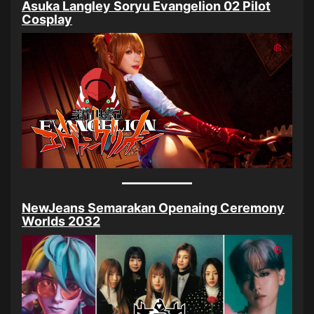
Asuka Langley Soryu Evangelion 02 Pilot
Cosplay
NewJeans Semarakan Openaing Ceremony
Worlds 2032