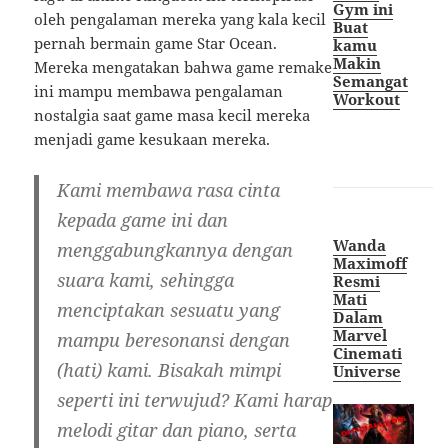
Gym ini
oleh pengalaman mereka yang kala kecil
Buat
pernah bermain game Star Ocean.
kamu
Makin
Mereka mengatakan bahwa game remake
Semangat
ini mampu membawa pengalaman
Workout
nostalgia saat game masa kecil mereka
menjadi game kesukaan mereka.
Kami membawa rasa cinta
kepada game ini dan
Wanda
menggabungkannya dengan
Maximoff
suara kami, sehingga
Resmi
Mati
menciptakan sesuatu yang
Dalam
Marvel
mampu beresonansi dengan
Cinemati
(hati) kami. Bisakah mimpi
Universe
seperti ini terwujud? Kami harap
melodi gitar dan piano, serta