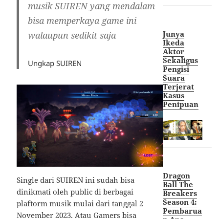
musik SUIREN yang mendalam
bisa memperkaya game ini
Junya
walaupun sedikit saja
Ikeda
Aktor
Sekaligus
Ungkap SUIREN
Pengisi
Suara
Terjerat
Kasus
Penipuan
Dragon
Single dari SUIREN ini sudah bisa
Ball The
dinikmati oleh public di berbagai
Breakers
Season 4:
plaftorm musik mulai dari tanggal 2
Pembarua
November 2023. Atau Gamers bisa