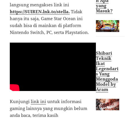
n Apa
langsung mengakses link ini
yang
Masuk?
https://SUIREN.lnk.to/stella.
Tidak
hanya itu saja, Game Star Ocean ini
sudah bisa di mainkan di platform
Nintendo Switch, PC, serta Playstation.
Shibari
Teknik
Ikat
Legendari
s Yang
Menggoda
Model by
Aram
Kunjungi
link ini
untuk informasi
gaming lainnya yang mungkin belum
anda baca, terima kasih