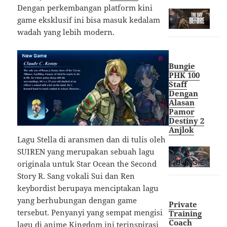
Dengan perkembangan platform kini
game eksklusif ini bisa masuk kedalam
wadah yang lebih modern.
Bungie
PHK 100
Staff
Dengan
Alasan
Pamor
Destiny 2
Anjlok
Lagu Stella di aransmen dan di tulis oleh
SUIREN yang merupakan sebuah lagu
originala untuk Star Ocean the Second
Story R. Sang vokali Sui dan Ren
keybordist berupaya menciptakan lagu
yang berhubungan dengan game
Private
tersebut. Penyanyi yang sempat mengisi
Training
Coach
lagu di anime Kingdom ini terinspirasi