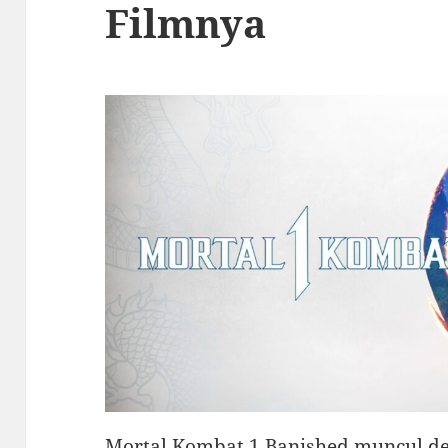
Filmnya
Mortal Kombat 1 Banished muncul d