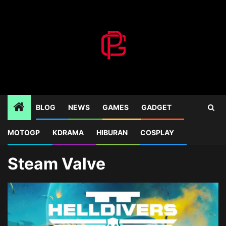
Skip
to
content
BLOG
NEWS
GAMES
GADGET
MOTOGP
KDRAMA
HIBURAN
COSPLAY
Home
Blog
Steam Valve
Steam Valve