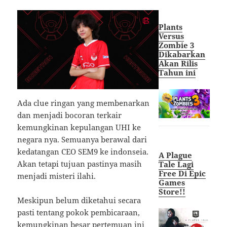
Plants
Versus
Zombie 3
Dikabarkan
Akan Rilis
Tahun ini
Ada clue ringan yang membenarkan
dan menjadi bocoran terkair
kemungkinan kepulangan UHI ke
negara nya. Semuanya berawal dari
kedatangan CEO SEM9 ke indonseia.
A Plague
Akan tetapi tujuan pastinya masih
Tale Lagi
Free Di Epic
menjadi misteri ilahi.
Games
Store!!
Meskipun belum diketahui secara
pasti tentang pokok pembicaraan,
kemungkinan besar pertemuan ini