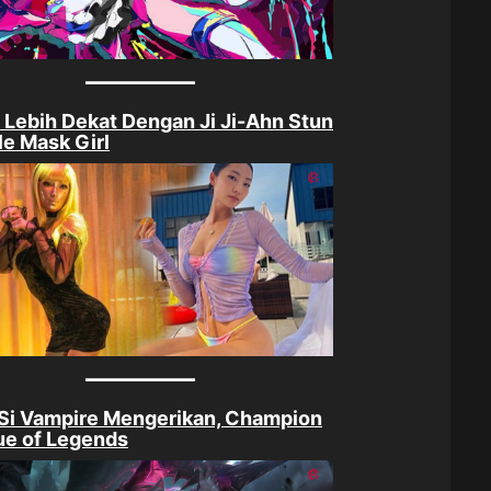
 Lebih Dekat Dengan Ji Ji-Ahn Stun
e Mask Girl
 Si Vampire Mengerikan, Champion
ue of Legends