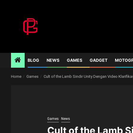
Skip
to
content
BLOG
NEWS
GAMES
GADGET
MOTOG
Home
Games
Cult of the Lamb Sindir Unity Dengan Video Klarifika
Games
News
Cult of the Lamb S