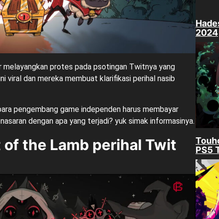
Hades
2024
r melayangkan protes pada psotingan Twitnya yang
 viral dan mereka membuat klarifikasi perihal nasib
 para pengembang game independen harus membayar
enasaran dengan apa yang terjadi? yuk simak informasinya.
Touho
 of the Lamb perihal Twit
PS5 