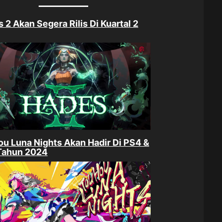
 2 Akan Segera Rilis Di Kuartal 2
u Luna Nights Akan Hadir Di PS4 &
Tahun 2024