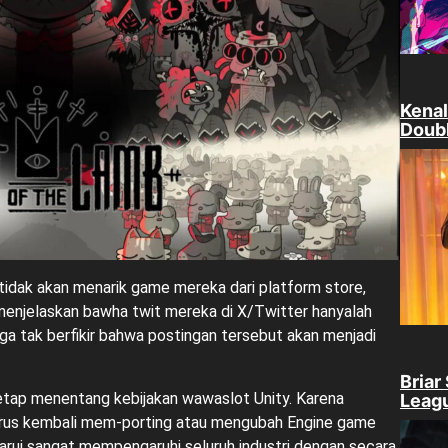
Kenal
Doubl
tidak akan menarik game mereka dari platform store,
 menjelaskan bawha twit mereka di X/Twitter hanyalah
ga tak berfikir bahwa postingan tersebut akan menjadi
Briar
etap menentang kebijakan
wawaslot
Unity. Karena
Leag
arus kembali mem-porting atau mengubah Engine game
arui sangat mempengaruhi seluruh industri dengan secara