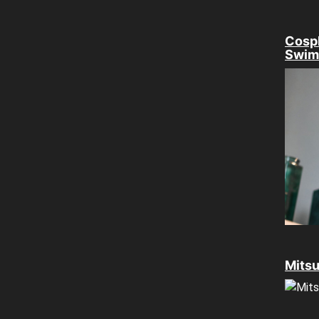
Cospl
Swim
Mitsu