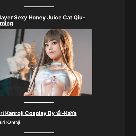
ayer Sexy Honey Juice Cat Qiu-
ming
ri Kanroji Cosplay By 萱-KaYa