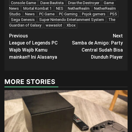
Console Game
Dave Bautista
Drax the Destroyer
Game
News
Mortal Kombat 1
NES
NetherRealm
NetherRealm
Studio
News
PC Game
PC Gaming
Pojok gamers
PS5
Sega Genesis
Super Nintendo Entertainment System
The
Guardian of Galaxy
wawaslot
Xbox
Post
Previous
Next
League of Legends PC
Samba de Amigo: Party
navigation
Wajib Wajib Kamu
Central Sudah Bisa
mainkan!! Ini Alasanya
Diunduh Player
MORE STORIES