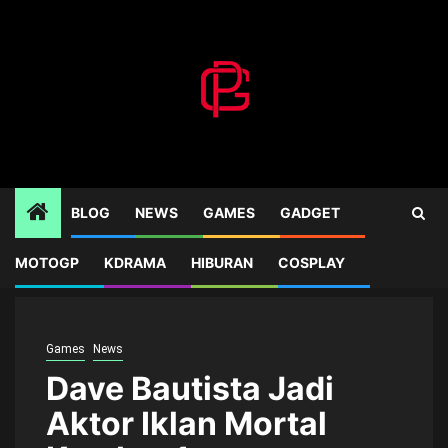
Skip
to
content
BLOG
NEWS
GAMES
GADGET
MOTOGP
KDRAMA
HIBURAN
COSPLAY
Home
Games
Dave Bautista Jadi Aktor Iklan Mortal Kombat 1
Games
News
Dave Bautista Jadi
Aktor Iklan Mortal