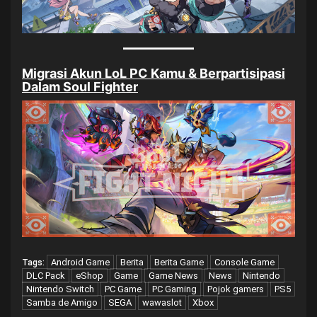
Migrasi Akun LoL PC Kamu & Berpartisipasi
Dalam Soul Fighter
Android Game
Berita
Berita Game
Console Game
Tags:
DLC Pack
eShop
Game
Game News
News
Nintendo
Nintendo Switch
PC Game
PC Gaming
Pojok gamers
PS5
Samba de Amigo
SEGA
wawaslot
Xbox