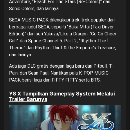
Adventure, “Reach For The Stars (Re-Colors)” dari
Sonic Colors, dan lainnya.
SEGA MUSIC PACK dilengkapi trek-trek populer dari
berbagai judul SEGA, seperti “Baka Mitai (Taxi Driver
Edition)” dari seri Yakuza/Like a Dragon, “Go Go Cheer
Girl!” dari Space Channel 5: Part 2, “Rhythm Thief
Theme” dari Rhythm Thief & the Emperor’s Treasure,
dan lainnya.
Ada juga DLC gratis dengan lagu baru dari Pitbull, T-
Pain, dan Sean Paul. Nantikan pula K-POP MUSIC
PACK berisi lagu dari FIFTY FIFTY serta BTS.
YS X Tampilkan Gameplay System Melalui
Trailer Barunya