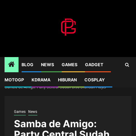
Skip
to
content
BLOG
NEWS
GAMES
GADGET
MOTOGP
KDRAMA
HIBURAN
COSPLAY
Home
Games
Samba de Amigo: Party Central Sudah Bisa Diunduh Player
Games
News
Samba de Amigo:
Party Central Sudah