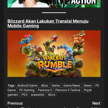
Blizzard Akan Lakukan Transisi Menuju
Mobile Gaming
Android Game
Atlus
Game
Game News
News
PC
Tags:
Game
PC Gaming
Persona 5
Persona 5 Tactica
Pojok
gamers
PS5
wawaslot
Xbox
Post
Previous
Next