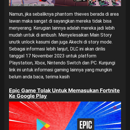
Namun, jika sebaliknya phantom thieves berada di area
lawan maka sangat di sayangkan mereka tidak bisa
menyerang. Kerugian lainnya adalah mereka jadi lebih
mudah untuk di ambush. Menyelesaikan Main Story
unutk unlock kasumi dan juga Akechi di story mode.
Sebagai informasi lebih lanjut, DLC ini akan dirilis
tanggal 17 November 2023 untuk platform
Playstation, Xbox, Nintendo Switch dan PC. Kunjungi
link ini
untuk informasi gaming lainnya yang mungkin
belum anda baca, terima kasih
Epic Game Tolak Untuk Memasukan Fortnite
Ke Google Play