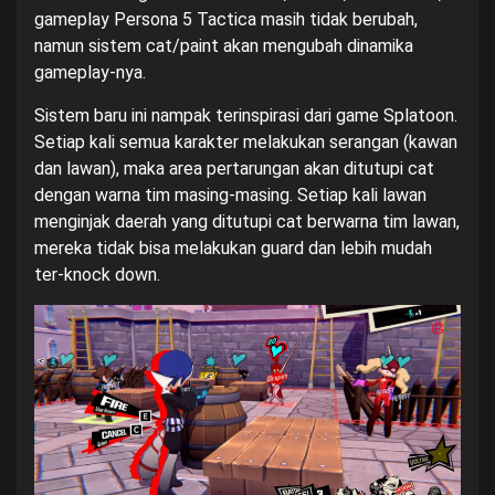
gameplay Persona 5 Tactica masih tidak berubah,
namun sistem cat/paint akan mengubah dinamika
gameplay-nya.
Sistem baru ini nampak terinspirasi dari game Splatoon.
Setiap kali semua karakter melakukan serangan (kawan
dan lawan), maka area pertarungan akan ditutupi cat
dengan warna tim masing-masing. Setiap kali lawan
menginjak daerah yang ditutupi cat berwarna tim lawan,
mereka tidak bisa melakukan guard dan lebih mudah
ter-knock down.