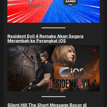
Resident Evil 4 Remake Akan Segera
Merambah ke Perangkat iOS
Silent Hill The Short Message Bocor di