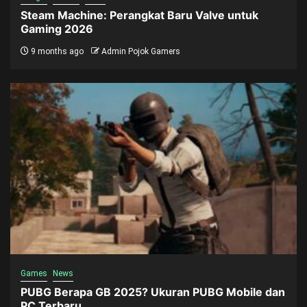
Steam Machine: Perangkat Baru Valve untuk
Gaming 2026
9 months ago
Admin Pojok Gamers
Games
News
PUBG Berapa GB 2025? Ukuran PUBG Mobile dan
PC Terbaru