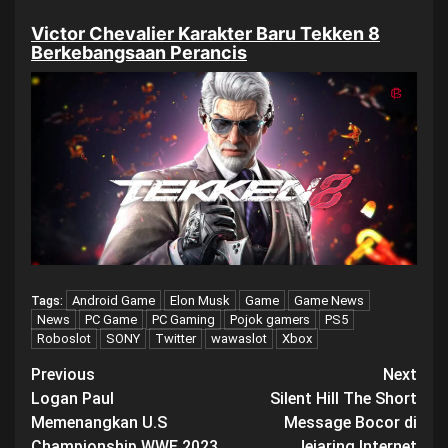
Victor Chevalier Karakter Baru Tekken 8
Berkebangsaan Perancis
Android Game
Elon Musk
Game
Game News
Tags:
News
PC Game
PC Gaming
Pojok gamers
PS5
Roboslot
SONY
Twitter
wawaslot
Xbox
Post
Previous
Next
Logan Paul
Silent Hill The Short
navigation
Memenangkan U.S
Message Bocor di
Championship WWE 2023
Jejaring Internet