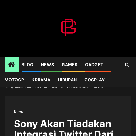
Skip
to
content
BLOG
NEWS
GAMES
GADGET
MOTOGP
KDRAMA
HIBURAN
COSPLAY
Home
News
Sony Akan Tiadakan Integrasi Twitter Dari Konsol Mereka
News
Sony Akan Tiadakan
Integrasi Twitter Dari