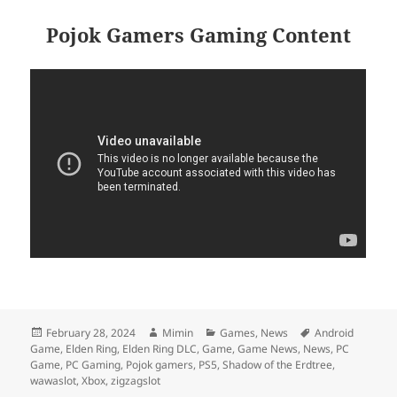
Pojok Gamers Gaming Content
Posted
Author
Categories
Tags
February 28, 2024
Mimin
Games
,
News
Android
on
Game
,
Elden Ring
,
Elden Ring DLC
,
Game
,
Game News
,
News
,
PC
Game
,
PC Gaming
,
Pojok gamers
,
PS5
,
Shadow of the Erdtree
,
wawaslot
,
Xbox
,
zigzagslot