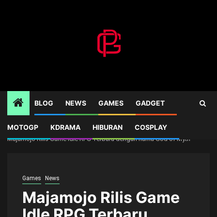
Skip
to
content
BLOG
NEWS
GAMES
GADGET
MOTOGP
KDRAMA
HIBURAN
COSPLAY
Home
Games
Majamojo Rilis Game Idle RPG Terbaru dengan nama God of Myth
Games
News
Majamojo Rilis Game
Idle RPG Terbaru