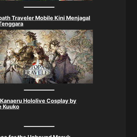
ath Traveler Mobile Kini Menjagal
Tenggara
Kanaeru Hololive Cosplay by
e Kuuko