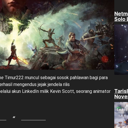
Netm
Solo 
me
Timur222
muncul sebagai sosok pahlawan bagi para
rhasil mengendus jejak jendela rilis
Taris
alui akun LinkedIn milik Kevin Scott, seorang animator
Nove