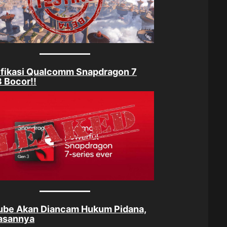
ifikasi Qualcomm Snapdragon 7
 Bocor!!
ube Akan Diancam Hukum Pidana,
lasannya