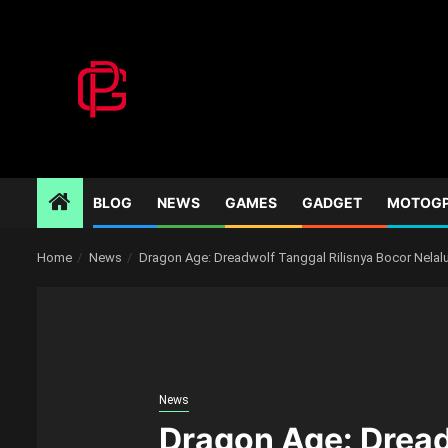
Skip
to
content
BLOG
NEWS
GAMES
GADGET
MOTOG
Home
News
Dragon Age: Dreadwolf Tanggal Rilisnya Bocor Nelalu
News
Dragon Age: Dread