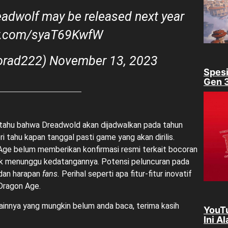
adwolf may be released next year
ter.com/syaT69KwfW
orad222)
November 13, 2023
Spes
Gen 3
tahu bahwa Dreadwold akan dijadwalkan pada tahun
tahu kapan tanggal pasti game yang akan dirilis.
e belum memberikan konfirmasi resmi terkait bocoran
k menunggu kedatangannya. Potensi peluncuran pada
dan harapan
fans.
Perihal seperti apa fitur-fitur inovatif
 Dragon Age.
ainnya yang mungkin belum anda baca, terima kasih
YouT
Ini A