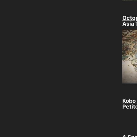
Octop
Asia 
Kobo 
Petit