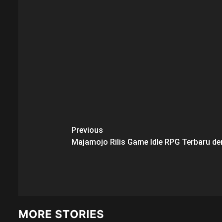
Post
Previous
Majamojo Rilis Game Idle RPG Terbaru d
navigation
MORE STORIES