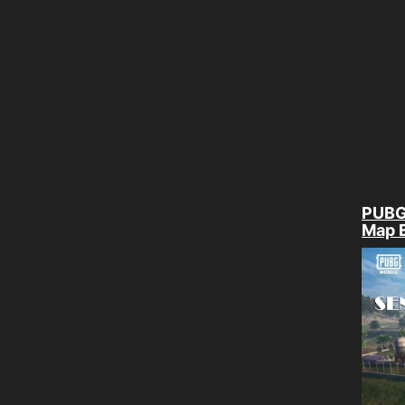
PUBG 
Map 