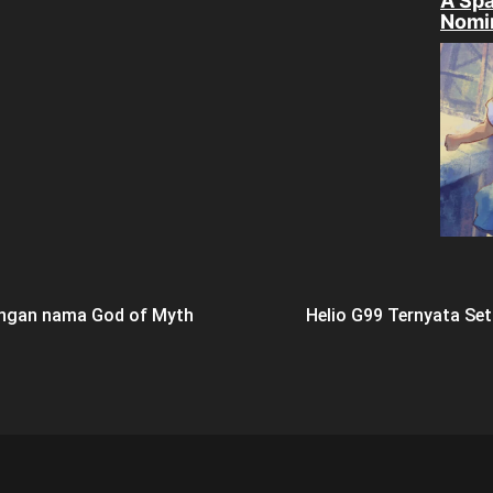
A Spa
Nomi
engan nama God of Myth
Helio G99 Ternyata Se