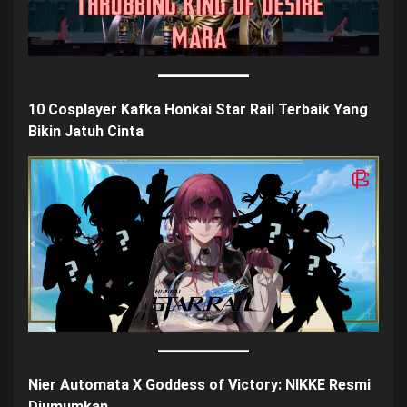
10 Cosplayer Kafka Honkai Star Rail Terbaik Yang
Bikin Jatuh Cint
a
Nier Automata X Goddess of Victory: NIKKE Resmi
Diumumkan