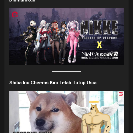
Shiba Inu Cheems Kini Telah Tutup Us
ia