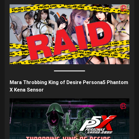
Mara Throbbing King of Desire Persona5 Phantom
X Kena Sensor