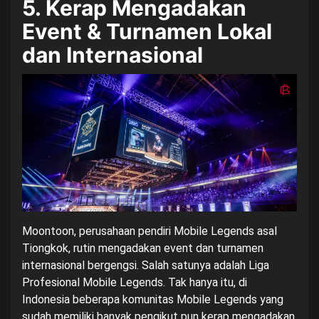
5. Kerap Mengadakan
Event & Turnamen Lokal
dan Internasional
Moontoon, perusahaan pendiri Mobile Legends asal
Tiongkok, rutin mengadakan event dan turnamen
internasional bergengsi. Salah satunya adalah Liga
Profesional Mobile Legends. Tak hanya itu, di
Indonesia beberapa komunitas Mobile Legends yang
sudah memiliki banyak pengikut pun kerap mengadakan