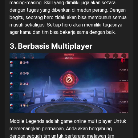
masing-masing. Skill yang dimiliki juga akan setara
dengan tugas yang diberikan di medan perang. Dengan
begitu, seorang hero tidak akan bisa membunuh semua
musuh sekaligus. Setiap hero akan memiliki tugasnya
agar kamu dan tim bisa bekerja sama dengan baik.
3. Berbasis Multiplayer
Mobile Legends adalah game online multiplayer. Untuk
memenangkan permainan, Anda akan bergabung
dengan sebuah tim untuk bertarung melawan tim