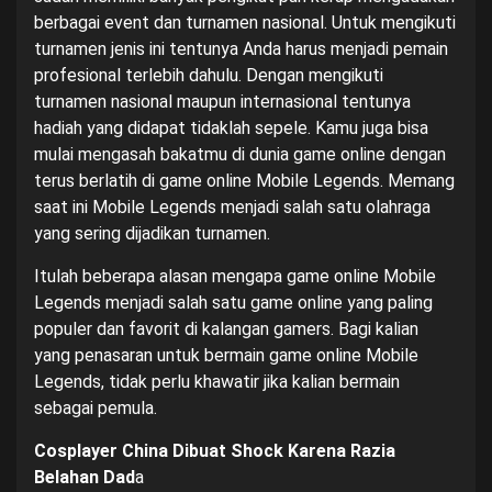
berbagai event dan turnamen nasional. Untuk mengikuti
turnamen jenis ini tentunya Anda harus menjadi pemain
profesional terlebih dahulu. Dengan mengikuti
turnamen nasional maupun internasional tentunya
hadiah yang didapat tidaklah sepele. Kamu juga bisa
mulai mengasah bakatmu di dunia game online dengan
terus berlatih di game online Mobile Legends. Memang
saat ini Mobile Legends menjadi salah satu olahraga
yang sering dijadikan turnamen.
Itulah beberapa alasan mengapa game online Mobile
Legends menjadi salah satu game online yang paling
populer dan favorit di kalangan gamers. Bagi kalian
yang penasaran untuk bermain game online Mobile
Legends, tidak perlu khawatir jika kalian bermain
sebagai pemula.
Cosplayer China Dibuat Shock Karena Razia
Belahan Dad
a