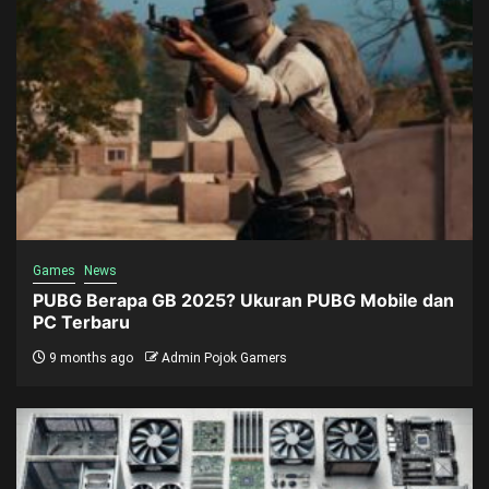
Games
News
PUBG Berapa GB 2025? Ukuran PUBG Mobile dan
PC Terbaru
9 months ago
Admin Pojok Gamers