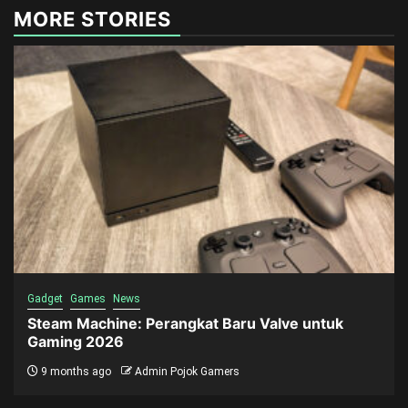
MORE STORIES
Gadget
Games
News
Steam Machine: Perangkat Baru Valve untuk
Gaming 2026
9 months ago
Admin Pojok Gamers