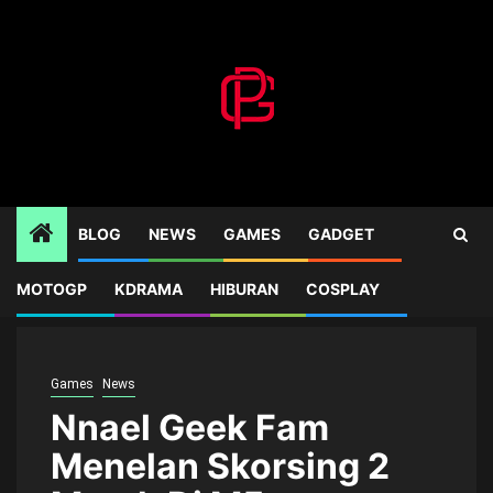
Skip
to
content
BLOG
NEWS
GAMES
GADGET
MOTOGP
KDRAMA
HIBURAN
COSPLAY
Home
Games
Nnael Geek Fam Menelan Skorsing 2 Match Di M5
Games
News
Nnael Geek Fam
Menelan Skorsing 2