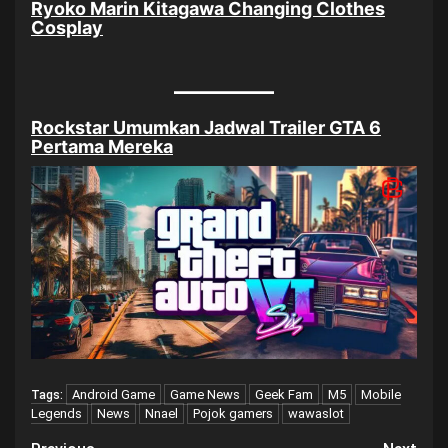
Ryoko Marin Kitagawa Changing Clothes
Cosplay
Rockstar Umumkan Jadwal Trailer GTA 6
Pertama Mereka
Android Game
Game News
Geek Fam
M5
Mobile
Tags:
Legends
News
Nnael
Pojok gamers
wawaslot