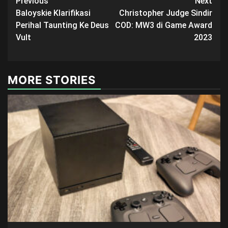
Post
Previous
Next
Baloyskie Klarifikasi
Christopher Judge Sindir
navigation
Perihal Taunting Ke Deus
COD: MW3 di Game Award
Vult
2023
MORE STORIES