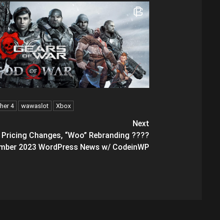
her 4
wawaslot
Xbox
Next
 Pricing Changes, “Woo” Rebranding ????️
mber 2023 WordPress News w/ CodeinWP