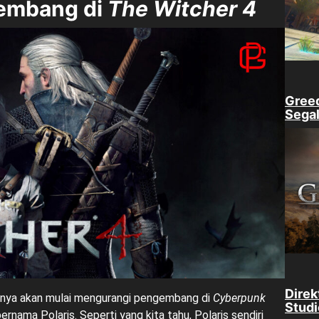
gembang di
The Witcher 4
Gree
Segal
Direk
rinya akan mulai mengurangi pengembang di
Cyberpunk
Studi
ama Polaris. Seperti yang kita tahu, Polaris sendiri