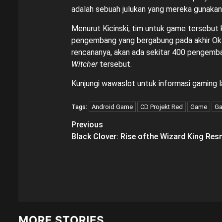
adalah sebuah julukan yang mereka gunaka
Menurut Kicinski, tim untuk game tersebut k
pengembang yang bergabung pada akhir Okt
rencananya, akan ada sekitar 400 pengemb
Witcher
tersebut.
Kunjungi
wawaslot
untuk informasi gaming l
Android Game
CD Projekt Red
Game
G
Tags:
Post
Previous
Black Clover: Rise ofthe Wizard King Resm
navigation
MORE STORIES