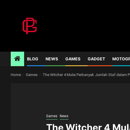
Skip
to
content
BLOG
NEWS
GAMES
GADGET
MOTOG
Home
Games
The Witcher 4 Mulai Perbanyak Jumlah Staf dalam 
Games
News
The Witcher 4 Mul