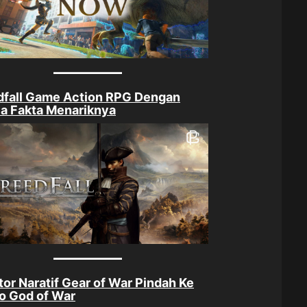
dfall Game Action RPG Dengan
a Fakta Menariknya
tor Naratif Gear of War Pindah Ke
o God of War