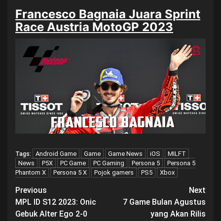
Francesco Bagnaia Juara Sprint
Race Austria MotoGP 2023
Android Game
Game
Game News
iOS
MILFT
Tags:
News
P5X
PC Game
PC Gaming
Persona 5
Persona 5
Phantom X
Persona 5 X
Pojok gamers
PS5
Xbox
Post
Previous
Next
MPL ID S12 2023: Onic
7 Game Bulan Agustus
navigation
Gebuk Alter Ego 2-0
yang Akan Rilis