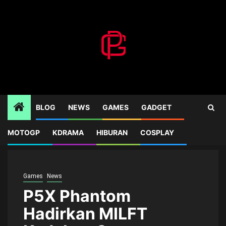
Skip
to
content
BLOG
NEWS
GAMES
GADGET
MOTOGP
KDRAMA
HIBURAN
COSPLAY
Home
Games
P5X Phantom Hadirkan MILFT Kedalam Game
Games
News
P5X Phantom
Hadirkan MILFT