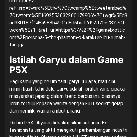
00179906?
ref_src=twsrc%5Etfw%7Ctwcamp%5Etweetembed%
7Ctwterm%5E1692553632200179906%7Ctwgr%5Ec8
ad330187f148a988b4901d8d6bed7d92d70c78%7Ct
wcon%5Es1_&ref_url=https%3A%2F%2Fgamebrott.c
om%2Fpersona-5-the-phantom-x-karakter-ibu-rumah-
tangga
Istilah Garyu dalam Game
P5X
Bagi kamu yang belum tahu garyu itu apa, mari sini
mimin kasih tahu dulu. Garyu adalah isitilah yang dipakai
masyarakat jepang dalam trend berbusana. biasanya
lebih tertuju kepada wanita dengan kulit sedikit gelap
dan memiliki warna rambut pirang.
Dalam P5X Okyann dideskripsikan sebagan Ex-
fashionista yang aktif mengikuti perkembangan industri