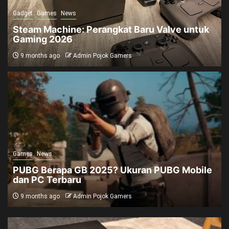
Gadget
Games
News
Steam Machine: Perangkat Baru Valve untuk
Gaming 2026
9 months ago
Admin Pojok Gamers
Games
News
PUBG Berapa GB 2025? Ukuran PUBG Mobile
dan PC Terbaru
9 months ago
Admin Pojok Gamers