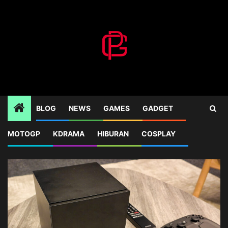
Skip
to
content
BLOG
NEWS
GAMES
GADGET
1
HEADLINES
Steam Machine: Perangkat Baru Valv
MOTOGP
KDRAMA
HIBURAN
COSPLAY