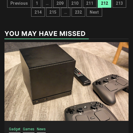
Posts
Previous
1
…
209
210
211
212
213
pagination
214
215
…
232
Next
YOU MAY HAVE MISSED
Gadget
Games
News